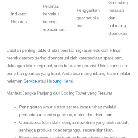
Grounding
Pelumas
Penggantian
masalah
Indikator
berkala +
gear set bila
dan
Reparasi
bearing
aus
balancing
replacement
diperlukan
Catatan penting: table di atas bersifat ringkasan edukatif. Pilihan
merek gearbox sering dipengaruhi oleh ketersediaan spare part,
dukungan teknis regional, serta kebijakan garansi. Untuk konsultasi
pemilihan gearbox yang tepat, Anda bisa menghubungi kami melalui
halaman
Service
atau
Hubungi Kami
.
Manfaat Jangka Panjang dari Cooling Tower yang Terawat
Peningkatan umur sistem secara keseluruhan melalui
pemantauan kondisi gearbox, motor, dan drive train.
Operasional lebih stabil dengan downtime yang lebih rendah,
sehingga produksi tidak terganggu secara signifikan.
Biaya operasional lebih terduga karena kinerja termal yang