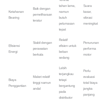
tahan lama,
Suara
Baik dengan
Ketahanan
namun
kasar,
pemeliharaan
Bearing
butuh
vibrasi
teratur
pelumasan
meningkat
tepat
Relatif
Stabil dengan
Penurunan
Efisiensi
efisien untuk
perawatan
performa
Energi
beban
berkala
motor
sedang
Lebih
Perlu
terjangkau
Maket relatif
evaluasi
Biaya
tetapi
tinggi namun
total biaya
Penggantian
bergantung
andal
jangka
pada
panjang
distributor