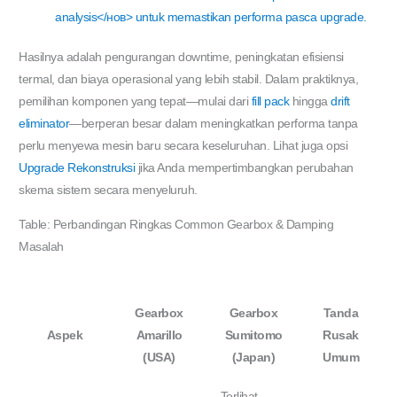
analysis</нов> untuk memastikan performa pasca upgrade.
Hasilnya adalah pengurangan downtime, peningkatan efisiensi
termal, dan biaya operasional yang lebih stabil. Dalam praktiknya,
pemilihan komponen yang tepat—mulai dari
fill pack
hingga
drift
eliminator
—berperan besar dalam meningkatkan performa tanpa
perlu menyewa mesin baru secara keseluruhan. Lihat juga opsi
Upgrade Rekonstruksi
jika Anda mempertimbangkan perubahan
skema sistem secara menyeluruh.
Table: Perbandingan Ringkas Common Gearbox & Damping
Masalah
Gearbox
Gearbox
Tanda
Aspek
Amarillo
Sumitomo
Rusak
(USA)
(Japan)
Umum
Terlihat