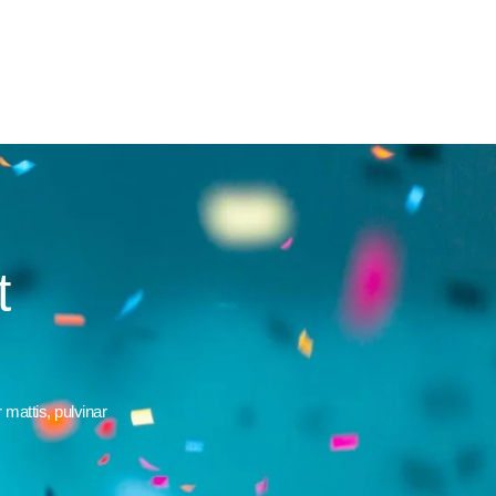
t
 mattis, pulvinar