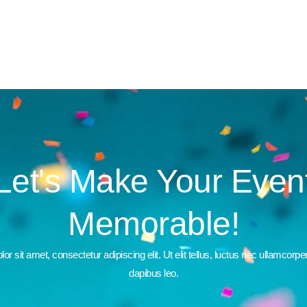
Let's Make Your Even
Memorable!
r sit amet, consectetur adipiscing elit. Ut elit tellus, luctus nec ullamcorper
dapibus leo.