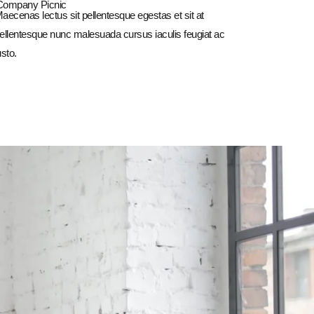
Company Picnic
aecenas lectus sit pellentesque egestas et sit at
ellentesque nunc malesuada cursus iaculis feugiat ac
usto.