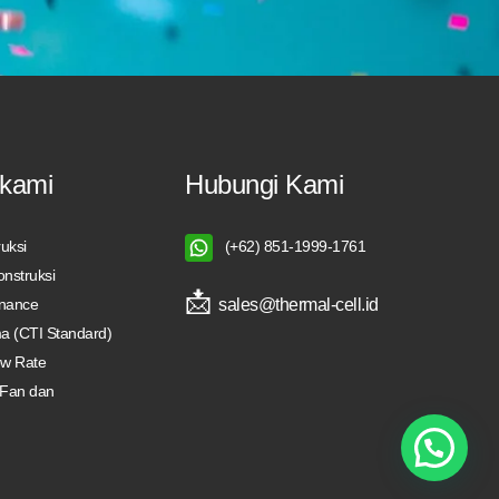
kami
Hubungi Kami
uksi
(+62) 851-1999-1761
nstruksi
📩
sales@thermal-cell.id
enance
ma (CTI Standard)
ow Rate
 Fan dan