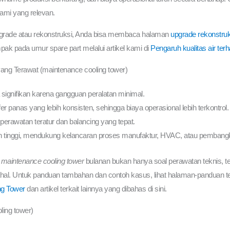
ami yang relevan.
upgrade atau rekonstruksi, Anda bisa membaca halaman
upgrade rekonstruk
ak pada umur spare part melalui artikel kami di
Pengaruh kualitas air ter
ang Terawat (maintenance cooling tower)
ignifikan karena gangguan peralatan minimal.
fer panas yang lebih konsisten, sehingga biaya operasional lebih terkontrol.
 perawatan teratur dan balancing yang tepat.
h tinggi, mendukung kelancaran proses manufaktur, HVAC, atau pembangkit
a
maintenance cooling tower
bulanan bukan hanya soal perawatan teknis, te
l. Untuk panduan tambahan dan contoh kasus, lihat halaman-panduan terk
ng Tower
dan artikel terkait lainnya yang dibahas di sini.
ling tower)