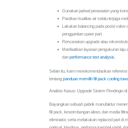
Gunakan jadwal perawatan yang konsis
Pastikan kualitas air selalu terjaga me
Lakukan balancing pada posisi valve d
penggantian spare part.
Rencanakan upgrade atau rekonstruksi
Manfaatkan layanan pengukuran laju ali
dan
performance test analysis
.
Selain itu, kami merekomendasikan referensi 
tentang
panduan memilih fill pack cooling tow
Analisis Kasus: Upgrade Sistem Pendingin di
Bayangkan sebuah pabrik manufaktur menengah
fill pack, keseimbangan aliran, dan media fi
eliminator, serta melakukan replaced part d
optimal. Hasilnya, performa kembali stabil, 