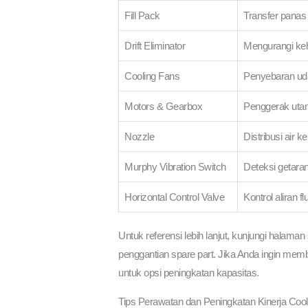
Fill Pack
Transfer panas
Drift Eliminator
Mengurangi keh
Cooling Fans
Penyebaran uda
Motors & Gearbox
Penggerak utam
Nozzle
Distribusi air 
Murphy Vibration Switch
Deteksi getara
Horizontal Control Valve
Kontrol aliran fl
Untuk referensi lebih lanjut, kunjungi halaman
penggantian spare part. Jika Anda ingin memb
untuk opsi peningkatan kapasitas.
Tips Perawatan dan Peningkatan Kinerja Cool