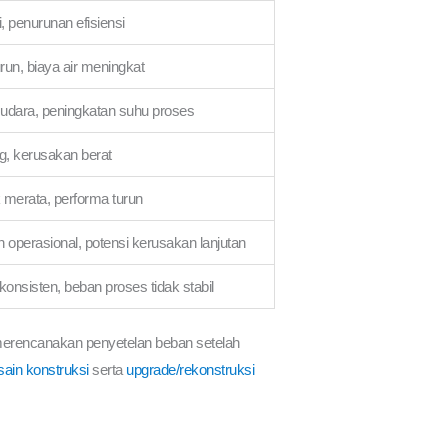
gi, penurunan efisiensi
urun, biaya air meningkat
n udara, peningkatan suhu proses
g, kerusakan berat
ak merata, performa turun
operasional, potensi kerusakan lanjutan
 konsisten, beban proses tidak stabil
merencanakan penyetelan beban setelah
sain konstruksi
serta
upgrade/rekonstruksi