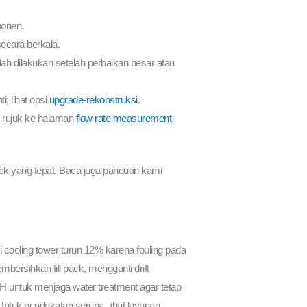
ponen.
secara berkala.
lah dilakukan setelah perbaikan besar atau
; lihat opsi
upgrade-rekonstruksi
.
l; rujuk ke halaman
flow rate measurement
ack yang tepat. Baca juga panduan kami
cooling tower turun 12% karena fouling pada
bersihkan fill pack, mengganti drift
H untuk menjaga water treatment agar tetap
Untuk pendekatan serupa, lihat layanan