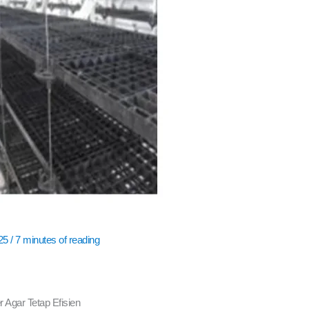
025
/
7 minutes of reading
 Agar Tetap Efisien