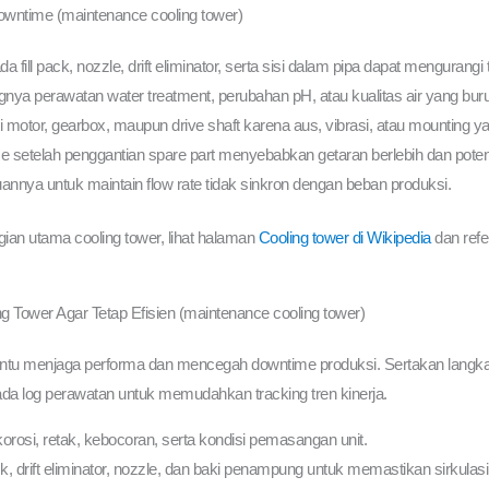
ntime (maintenance cooling tower)
ill pack, nozzle, drift eliminator, serta sisi dalam pipa dapat mengurangi 
gnya perawatan water treatment, perubahan pH, atau kualitas air yang bur
otor, gearbox, maupun drive shaft karena aus, vibrasi, atau mounting yan
ce setelah penggantian spare part menyebabkan getaran berlebih dan pote
annya untuk maintain flow rate tidak sinkron dengan beban produksi.
gian utama cooling tower, lihat halaman
Cooling tower di Wikipedia
dan refe
g Tower Agar Tetap Efisien (maintenance cooling tower)
tu menjaga performa dan mencegah downtime produksi. Sertakan langkah-
a log perawatan untuk memudahkan tracking tren kinerja.
 korosi, retak, kebocoran, serta kondisi pemasangan unit.
 drift eliminator, nozzle, dan baki penampung untuk memastikan sirkulasi ai