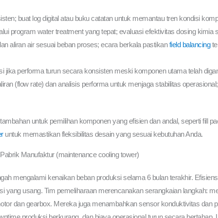
ten; buat log digital atau buku catatan untuk memantau tren kondisi kom
lalui program water treatment yang tepat; evaluasi efektivitas dosing kimia 
an aliran air sesuai beban proses; ecara berkala pastikan
field balancing
te
 jika performa turun secara konsisten meski komponen utama telah diganti
ran (flow rate) dan analisis performa untuk menjaga stabilitas operasiona
tambahan untuk pemilihan komponen yang efisien dan andal, seperti fill p
er
untuk memastikan fleksibilitas desain yang sesuai kebutuhan Anda.
 Pabrik Manufaktur (maintenance cooling tower)
 mengalami kenaikan beban produksi selama 6 bulan terakhir. Efisiensi 
ltrasi yang usang. Tim pemeliharaan merencanakan serangkaian langkah: mem
i motor dan gearbox. Mereka juga menambahkan sensor konduktivitas dan p
downtime produksi berkurang, dan biaya operasional turun secara bertahap. 