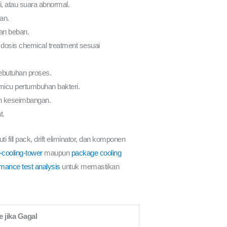
i, atau suara abnormal.
an.
dan beban.
n dosis chemical treatment sesuai
kebutuhan proses.
micu pertumbuhan bakteri.
an keseimbangan.
t.
i fill pack, drift eliminator, dan komponen
d-cooling-tower
maupun
package cooling
mance test analysis
untuk memastikan
 jika Gagal