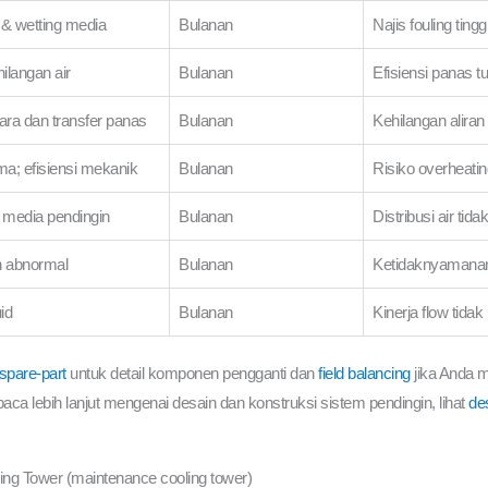
 & wetting media
Bulanan
Najis fouling ting
ilangan air
Bulanan
Efisiensi panas t
ra dan transfer panas
Bulanan
Kehilangan alira
a; efisiensi mekanik
Bulanan
Risiko overheatin
ke media pendingin
Bulanan
Distribusi air tid
n abnormal
Bulanan
Ketidaknyamanan 
uid
Bulanan
Kinerja flow tidak
spare-part
untuk detail komponen pengganti dan
field balancing
jika Anda 
aca lebih lanjut mengenai desain dan konstruksi sistem pendingin, lihat
de
ing Tower (maintenance cooling tower)