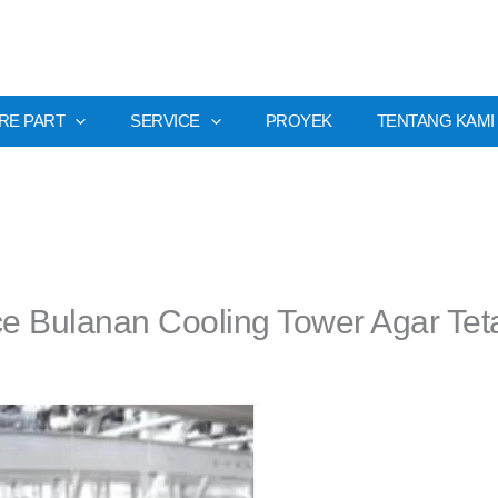
RE PART
SERVICE
PROYEK
TENTANG KAMI
e Bulanan Cooling Tower Agar Teta