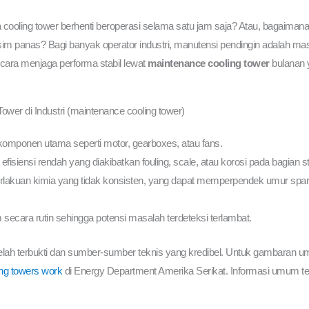
a cooling tower berhenti beroperasi selama satu jam saja? Atau, bagaimana 
sim panas? Bagi banyak operator industri, manutensi pendingin adalah mas
cara menjaga performa stabil lewat
maintenance cooling tower
bulanan 
er di Industri (maintenance cooling tower)
komponen utama seperti motor, gearboxes, atau fans.
efisiensi rendah yang diakibatkan fouling, scale, atau korosi pada bagian 
erlakuan kimia yang tidak konsisten, yang dapat memperpendek umur spar
secara rutin sehingga potensi masalah terdeteksi terlambat.
ng telah terbukti dan sumber-sumber teknis yang kredibel. Untuk gambaran
ng towers work
di Energy Department Amerika Serikat. Informasi umum ten