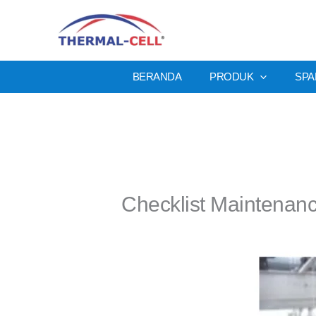
Lewati
ke
konten
BERANDA
PRODUK
SPA
Checklist Maintenanc