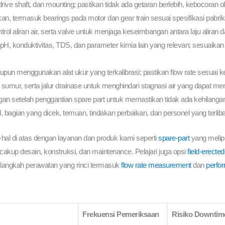
e shaft, dan mounting; pastikan tidak ada getaran berlebih, kebocoran ol
 termasuk bearings pada motor dan gear train sesuai spesifikasi pabrik
rol aliran air, serta valve untuk menjaga keseimbangan antara laju aliran 
: pH, konduktivitas, TDS, dan parameter kimia lain yang relevan; sesuaika
upun menggunakan alat ukur yang terkalibrasi; pastikan flow rate sesuai 
umur, serta jalur drainase untuk menghindari stagnasi air yang dapat me
gan setelah penggantian spare part untuk memastikan tidak ada kehilang
bagian yang dicek, temuan, tindakan perbaikan, dan personel yang terliba
hal di atas dengan layanan dan produk kami seperti
spare-part
yang meliput
cakup desain, konstruksi, dan maintenance. Pelajari juga opsi
field-erecte
 langkah perawatan yang rinci termasuk
flow rate measurement
dan
perfor
Frekuensi Pemeriksaan
Risiko Downtime