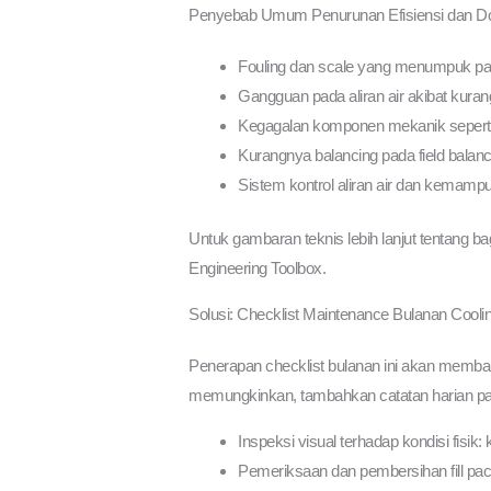
Penyebab Umum Penurunan Efisiensi dan Dow
Fouling dan scale yang menumpuk pada f
Gangguan pada aliran air akibat kuran
Kegagalan komponen mekanik seperti m
Kurangnya balancing pada field balan
Sistem kontrol aliran air dan kemampu
Untuk gambaran teknis lebih lanjut tentang ba
Engineering Toolbox.
Solusi: Checklist Maintenance Bulanan Coolin
Penerapan checklist bulanan ini akan memban
memungkinkan, tambahkan catatan harian pad
Inspeksi visual terhadap kondisi fisik:
Pemeriksaan dan pembersihan fill pack,