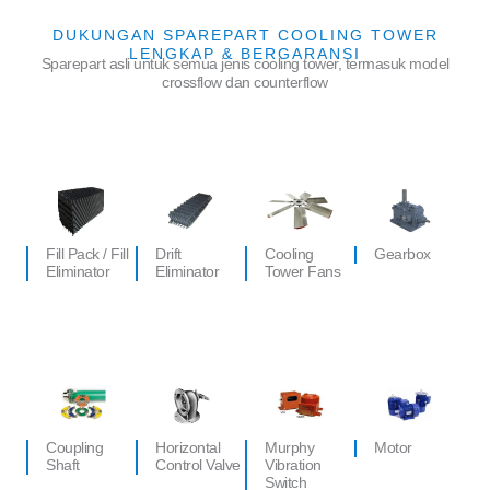
DUKUNGAN SPAREPART COOLING TOWER
LENGKAP & BERGARANSI
Sparepart asli untuk semua jenis cooling tower, termasuk model
crossflow dan counterflow
Fill Pack / Fill
Drift
Cooling
Gearbox
Eliminator
Eliminator
Tower Fans
Coupling
Horizontal
Murphy
Motor
Shaft
Control Valve
Vibration
Switch