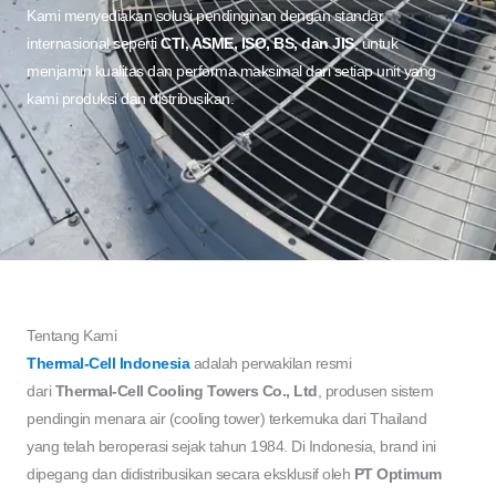
Kami menyediakan solusi pendinginan dengan standar
internasional seperti
CTI, ASME, ISO, BS, dan JIS
, untuk
menjamin kualitas dan performa maksimal dari setiap unit yang
kami produksi dan distribusikan.
Tentang Kami
Thermal-Cell Indonesia
adalah perwakilan resmi
dari
Thermal-Cell Cooling Towers Co., Ltd
, produsen sistem
pendingin menara air (cooling tower) terkemuka dari Thailand
yang telah beroperasi sejak tahun 1984. Di Indonesia, brand ini
dipegang dan didistribusikan secara eksklusif oleh
PT Optimum