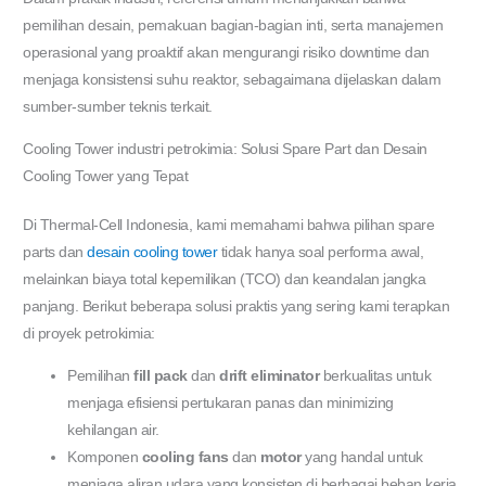
pemilihan desain, pemakuan bagian-bagian inti, serta manajemen
operasional yang proaktif akan mengurangi risiko downtime dan
menjaga konsistensi suhu reaktor, sebagaimana dijelaskan dalam
sumber-sumber teknis terkait.
Cooling Tower industri petrokimia: Solusi Spare Part dan Desain
Cooling Tower yang Tepat
Di Thermal-Cell Indonesia, kami memahami bahwa pilihan spare
parts dan
desain cooling tower
tidak hanya soal performa awal,
melainkan biaya total kepemilikan (TCO) dan keandalan jangka
panjang. Berikut beberapa solusi praktis yang sering kami terapkan
di proyek petrokimia:
Pemilihan
fill pack
dan
drift eliminator
berkualitas untuk
menjaga efisiensi pertukaran panas dan minimizing
kehilangan air.
Komponen
cooling fans
dan
motor
yang handal untuk
menjaga aliran udara yang konsisten di berbagai beban kerja.