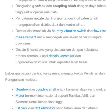
Rangkaian
gearbox
dan
coupling shaft
dengan daya tahan
tinggi untuk operasional 24/7.
Pengaturan
nozzle
dan
horizontal control valve
untuk
mengoptimalkan distribusi air dan kontrol aliran.
Deteksi dini masalah via
Murphy vibration switch
dan
flow-rate
measurement
untuk mencegah kerusakan sebelum terjadi
downtime.
Desain & konstruksi yang disesuaikan dengan kebutuhan
proses, termasuk opsi
desain-konstruksi
dan
upgrade/rekonstruksi untuk kapasitas lebih besar.
Beberapa bagian penting yang sering menjadi Fokus Pemilihan dan
Penggantian meliputi:
Gearbox
dan
coupling shaft
untuk transmisi daya yang mulus.
Motor
bermerk internasional seperti Toshiba, ABB, dan
Siemens untuk keandalan tinggi.
Fill pack
dan
drift eliminator
yang tahan lama dan efisien