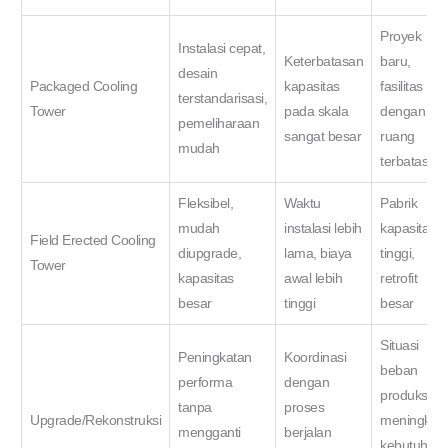
Proyek
Instalasi cepat,
Keterbatasan
baru,
desain
Packaged Cooling
kapasitas
fasilitas
terstandarisasi,
Tower
pada skala
dengan
pemeliharaan
sangat besar
ruang
mudah
terbatas
Fleksibel,
Waktu
Pabrik
mudah
instalasi lebih
kapasitas
Field Erected Cooling
diupgrade,
lama, biaya
tinggi,
Tower
kapasitas
awal lebih
retrofit
besar
tinggi
besar
Situasi
Peningkatan
Koordinasi
beban
performa
dengan
produksi
tanpa
proses
Upgrade/Rekonstruksi
meningkat,
mengganti
berjalan
kebutuhan