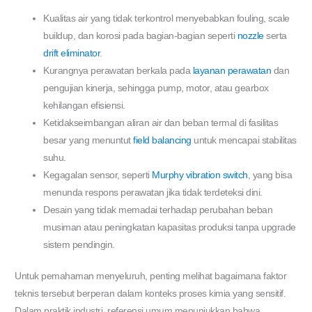
Kualitas air yang tidak terkontrol menyebabkan fouling, scale
buildup, dan korosi pada bagian-bagian seperti
nozzle
serta
drift eliminator
.
Kurangnya perawatan berkala pada
layanan perawatan
dan
pengujian kinerja, sehingga pump, motor, atau gearbox
kehilangan efisiensi.
Ketidakseimbangan aliran air dan beban termal di fasilitas
besar yang menuntut
field balancing
untuk mencapai stabilitas
suhu.
Kegagalan sensor, seperti
Murphy vibration switch
, yang bisa
menunda respons perawatan jika tidak terdeteksi dini.
Desain yang tidak memadai terhadap perubahan beban
musiman atau peningkatan kapasitas produksi tanpa upgrade
sistem pendingin.
Untuk pemahaman menyeluruh, penting melihat bagaimana faktor
teknis tersebut berperan dalam konteks proses kimia yang sensitif.
Dalam praktik industri, referensi umum menunjukkan bahwa