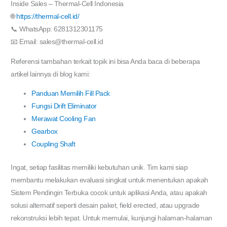
Inside Sales – Thermal-Cell Indonesia
🌐
https://thermal-cell.id/
📞 WhatsApp: 6281312301175
📧 Email: sales@thermal-cell.id
Referensi tambahan terkait topik ini bisa Anda baca di beberapa
artikel lainnya di blog kami:
Panduan Memilih Fill Pack
Fungsi Drift Eliminator
Merawat Cooling Fan
Gearbox
Coupling Shaft
Ingat, setiap fasilitas memiliki kebutuhan unik. Tim kami siap
membantu melakukan evaluasi singkat untuk menentukan apakah
Sistem Pendingin Terbuka cocok untuk aplikasi Anda, atau apakah
solusi alternatif seperti desain paket, field erected, atau upgrade
rekonstruksi lebih tepat. Untuk memulai, kunjungi halaman-halaman