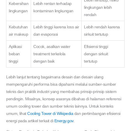
Lebih tertutup, risiko
Kebersihan
Lebih rentan terhadap
lingkungan lebih
lingkungan
kontaminan lingkungan
rendah
Kebutuhan
Lebih tinggi karena loss air
Lebih rendah karena
air makeup
dan evaporasi
sirkuit tertutup
Aplikasi
Cocok, asalkan water
Efisiensi tinggi
beban
treatment terkelola
dengan sirkuit
tinggi
dengan baik
tertutup
Lebih lanjut tentang bagaimana desain dan desain ulang
mempengaruhi performa bisa dipahami melalui sumber-sumber
teknis dan praktik industri yang membahas prinsip-prinsip sistem
pendingin. Misalnya, konsep asasnya dibahas di halaman referensi
umum cooling tower dan sumber teknis lainnya. Untuk konteks
umum, lihat
Cooling Tower di Wikipedia
dan pertimbangan efisiensi
energi pada artikel terkait di
Energy.gov
.