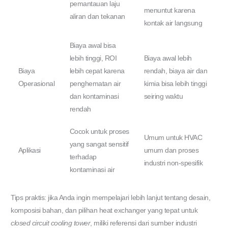
pemantauan laju
menuntut karena
aliran dan tekanan
kontak air langsung
Biaya awal bisa
lebih tinggi, ROI
Biaya awal lebih
Biaya
lebih cepat karena
rendah, biaya air dan
Operasional
penghematan air
kimia bisa lebih tinggi
dan kontaminasi
seiring waktu
rendah
Cocok untuk proses
Umum untuk HVAC
yang sangat sensitif
Aplikasi
umum dan proses
terhadap
industri non-spesifik
kontaminasi air
Tips praktis: jika Anda ingin mempelajari lebih lanjut tentang desain,
komposisi bahan, dan pilihan heat exchanger yang tepat untuk
closed circuit cooling tower
, miliki referensi dari sumber industri