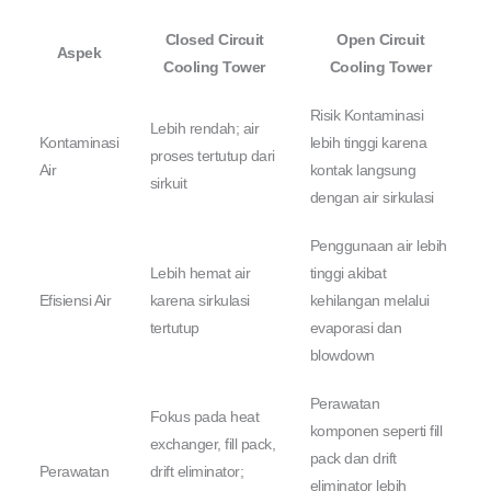
Closed Circuit
Open Circuit
Aspek
Cooling Tower
Cooling Tower
Risik Kontaminasi
Lebih rendah; air
Kontaminasi
lebih tinggi karena
proses tertutup dari
Air
kontak langsung
sirkuit
dengan air sirkulasi
Penggunaan air lebih
Lebih hemat air
tinggi akibat
Efisiensi Air
karena sirkulasi
kehilangan melalui
tertutup
evaporasi dan
blowdown
Perawatan
Fokus pada heat
komponen seperti fill
exchanger, fill pack,
pack dan drift
Perawatan
drift eliminator;
eliminator lebih