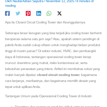
Oleh
Naufal Adrian Saputra
/
November 12, 2025
/
8 minutes of
reading
Apa Itu Closed Circuit Cooling Tower dan Keunggulannya
Seberapa besar kerugian yang bisa terjadi jika cooling tower berhenti
beroperasi selama satu jam saja? Atau, apakah sistem pendingin di
pabrik Anda sudah cukup efisien untuk menghadapi beban produksi
tinggi di musim panas? Di sektor industri, HVAC, dan pembangkit
daya di Indonesia, tantangan operasional cooling tower kerap
muncul: downtime yang mahal, risiko kontaminasi air, serta
kebutuhan perawatan yang intens. Artikel ini membahas solusi yang
makin banyak dipakai:
closed circuit cooling tower
, bagaimana
cara kerjanya, manfaatnya, dan bagaimana memilih desain yang
tepat untuk aplikasi Anda.
Tantangan Umum pada Operasional Cooling Tower di Industri
Downtime dan gangguan produksi akibat antrean perawatan