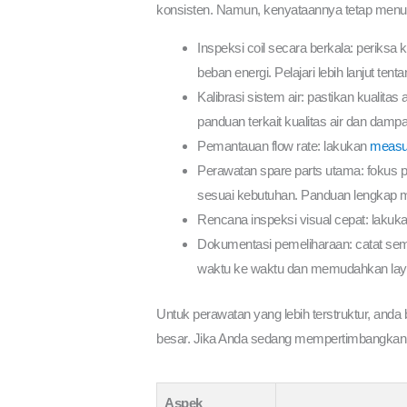
konsisten. Namun, kenyataannya tetap menunt
Inspeksi coil secara berkala: periksa
beban energi. Pelajari lebih lanjut tent
Kalibrasi sistem air: pastikan kualita
panduan terkait kualitas air dan damp
Pemantauan flow rate: lakukan
measur
Perawatan spare parts utama: fokus pad
sesuai kebutuhan. Panduan lengkap m
Rencana inspeksi visual cepat: lakuk
Dokumentasi pemeliharaan: catat sem
waktu ke waktu dan memudahkan laya
Untuk perawatan yang lebih terstruktur, anda 
besar. Jika Anda sedang mempertimbangkan d
Aspek