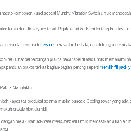
erhadap komponen kunci seperti Murphy Vibration Switch untuk mencegah ke
n kimia dan filtrasi yang tepat. Rujuk ke artikel kami tentang kualitas air
kan tersedia, termasuk
service
, perawatan berkala, dan dukungan teknis k
onkret? Lihat perbandingan praktis pada tabel di atas untuk memahami 
pa panduan praktis terkait bagian-bagian penting seperti
memilih fill pack 
 Pabrik Manufaktur
ah kapasitas produksi selama musim puncak. Cooling tower yang ada pe
angkah praktis bisa diambil:
ru dengan melakukan
flow rate measurement
untuk memastikan aliran air 
antu.