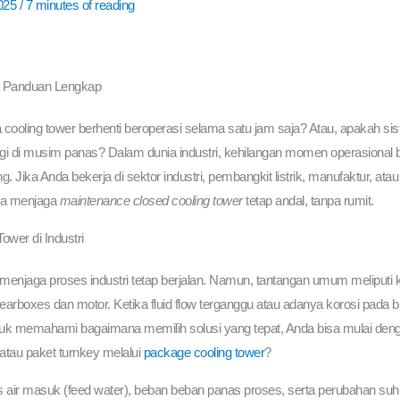
025
/
7 minutes of reading
t: Panduan Lengkap
ka cooling tower berhenti beroperasi selama satu jam saja? Atau, apakah s
gi di musim panas? Dalam dunia industri, kehilangan momen operasional be
 Jika Anda bekerja di sektor industri, pembangkit listrik, manufaktur, atau 
na menjaga
maintenance closed cooling tower
tetap andal, tanpa rumit.
wer di Industri
njaga proses industri tetap berjalan. Namun, tantangan umum meliputi kon
gearboxes dan motor. Ketika fluid flow terganggu atau adanya korosi pada b
tuk memahami bagaimana memilih solusi yang tepat, Anda bisa mulai den
atau paket turnkey melalui
package cooling tower
?
litas air masuk (feed water), beban beban panas proses, serta perubahan s