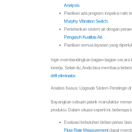
Analysis
.
Pastikan ada program inspeksi rutin t
Murphy Vibration Switch
.
Pertahankan sistem air dengan perawata
Pengaruh Kualitas Air
.
Pastikan semua layanan yang diperlu
Ingin membandingkan bagian-bagian secara k
kinerja. Selain itu, Anda bisa membaca bebera
drift eliminator
.
Analisis Kasus: Upgrade Sistem Pendingin di
Bayangkan sebuah pabrik manufaktur menamb
produksi. Dalam situasi seperti ini, beberapa l
Evaluasi kebutuhan beban panas ba
Flow Rate Measurement
dapat memb