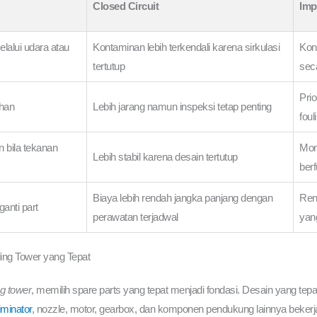
Closed Circuit
Imp
lalui udara atau
Kontaminan lebih terkendali karena sirkulasi
Kond
tertutup
sec
Prio
ihan
Lebih jarang namun inspeksi tetap penting
foul
n bila tekanan
Moni
Lebih stabil karena desain tertutup
ber
Biaya lebih rendah jangka panjang dengan
Ren
ganti part
perawatan terjadwal
yan
ling Tower yang Tepat
g tower
, memilih spare parts yang tepat menjadi fondasi. Desain yang tepat
liminator
, nozzle, motor, gearbox, dan komponen pendukung lainnya bekerj