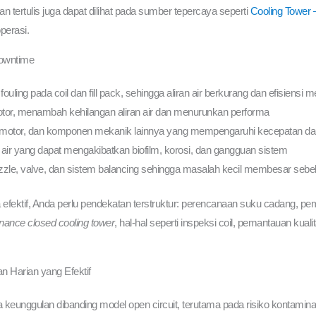
tertulis juga dapat dilihat pada sumber tepercaya seperti
Cooling Tower 
perasi.
owntime
uling pada coil dan fill pack, sehingga aliran air berkurang dan efisiensi 
u kotor, menambah kehilangan aliran air dan menurunkan performa
, motor, dan komponen mekanik lainnya yang mempengaruhi kecepatan d
 air yang dapat mengakibatkan biofilm, korosi, dan gangguan sistem
nozzle, valve, dan sistem balancing sehingga masalah kecil membesar sebe
a efektif, Anda perlu pendekatan terstruktur: perencanaan suku cadang, pe
nance closed cooling tower
, hal-hal seperti inspeksi coil, pemantauan kualit
n Harian yang Efektif
a keunggulan dibanding model open circuit, terutama pada risiko kontaminas