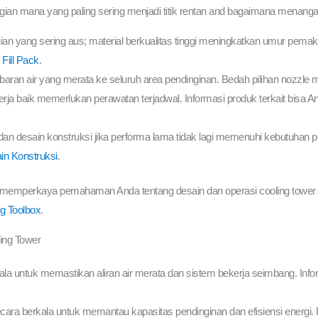
an mana yang paling sering menjadi titik rentan and bagaimana menanga
 bagian yang sering aus; material berkualitas tinggi meningkatkan umur pe
i
Fill Pack
.
ran air yang merata ke seluruh area pendinginan. Bedah pilihan nozzle m
rja baik memerlukan perawatan terjadwal. Informasi produk terkait bisa And
an desain konstruksi jika performa lama tidak lagi memenuhi kebutuhan pr
in Konstruksi
.
memperkaya pemahaman Anda tentang desain dan operasi cooling tower m
g Toolbox
.
ing Tower
la untuk memastikan aliran air merata dan sistem bekerja seimbang. Inform
ara berkala untuk memantau kapasitas pendinginan dan efisiensi energi. Pel