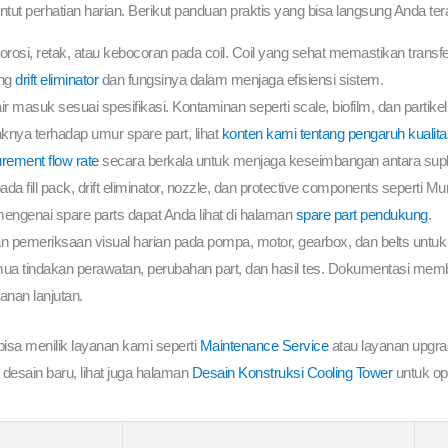
ut perhatian harian. Berikut panduan praktis yang bisa langsung Anda ter
 korosi, retak, atau kebocoran pada coil. Coil yang sehat memastikan trans
ang
drift eliminator
dan fungsinya dalam menjaga efisiensi sistem.
s air masuk sesuai spesifikasi. Kontaminan seperti scale, biofilm, dan parti
aknya terhadap umur spare part, lihat
konten kami tentang pengaruh kualitas
ement flow rate
secara berkala untuk menjaga keseimbangan antara supla
a fill pack, drift eliminator, nozzle, dan protective components seperti Mu
engenai spare parts dapat Anda lihat di halaman
spare part pendukung
.
an pemeriksaan visual harian pada pompa, motor, gearbox, dan belts untuk
ua tindakan perawatan, perubahan part, dan hasil tes. Dokumentasi me
nan lanjutan.
bisa menilik layanan kami seperti
Maintenance Service
atau layanan upgrad
esain baru, lihat juga halaman
Desain Konstruksi Cooling Tower
untuk op