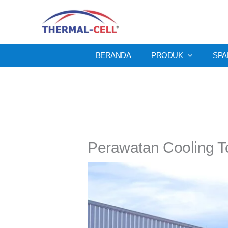
Lewati
ke
konten
BERANDA
PRODUK
SPA
Perawatan Cooling T