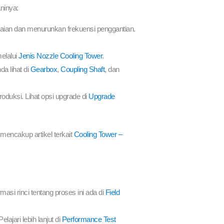
ninya:
makaian dan menurunkan frekuensi penggantian.
elalui
Jenis Nozzle Cooling Tower
.
a lihat di
Gearbox
,
Coupling Shaft
, dan
oduksi. Lihat opsi upgrade di
Upgrade
encakup artikel terkait
Cooling Tower –
asi rinci tentang proses ini ada di
Field
ajari lebih lanjut di
Performance Test