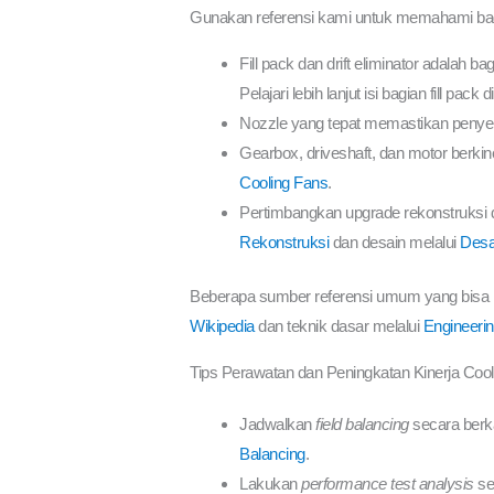
Gunakan referensi kami untuk memahami bagi
Fill pack dan drift eliminator adalah
Pelajari lebih lanjut isi bagian fill pack d
Nozzle yang tepat memastikan penyeba
Gearbox, driveshaft, dan motor berkine
Cooling Fans
.
Pertimbangkan upgrade rekonstruksi d
Rekonstruksi
dan desain melalui
Desa
Beberapa sumber referensi umum yang bisa 
Wikipedia
dan teknik dasar melalui
Engineerin
Tips Perawatan dan Peningkatan Kinerja Cool
Jadwalkan
field balancing
secara berka
Balancing
.
Lakukan
performance test analysis
sec