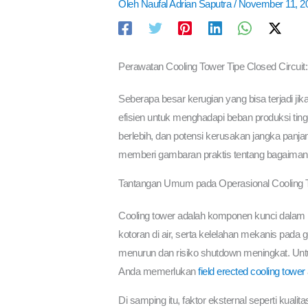
Oleh
Naufal Adrian Saputra
/
November 11, 2
Perawatan Cooling Tower Tipe Closed Circui
Seberapa besar kerugian yang bisa terjadi ji
efisien untuk menghadapi beban produksi ting
berlebih, dan potensi kerusakan jangka panjang.
memberi gambaran praktis tentang bagaima
Tantangan Umum pada Operasional Cooling To
Cooling tower adalah komponen kunci dalam me
kotoran di air, serta kelelahan mekanis pada 
menurun dan risiko shutdown meningkat. Un
Anda memerlukan
field erected cooling tower
Di samping itu, faktor eksternal seperti kua