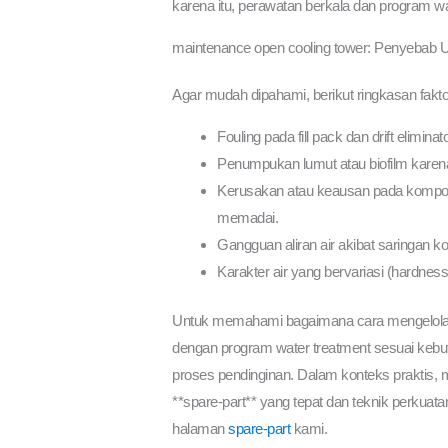
karena itu, perawatan berkala dan program w
maintenance open cooling tower: Penyebab
Agar mudah dipahami, berikut ringkasan fakto
Fouling pada fill pack dan drift elimina
Penumpukan lumut atau biofilm karena s
Kerusakan atau keausan pada komponen
memadai.
Gangguan aliran air akibat saringan kot
Karakter air yang bervariasi (hardnes
Untuk memahami bagaimana cara mengelola fakto
dengan program water treatment sesuai kebut
proses pendinginan. Dalam konteks praktis,
**spare-part** yang tepat dan teknik perkuata
halaman
spare-part
kami.