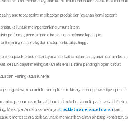
 Anda bisa memeriksa layanan kami untuk field balance atau motor di hal
esain yang tepat sering melibatkan produk dan layanan kami seperti:
ekonstruksi untuk memperpanjang umur sistem.
sis performa, pengukuran aliran air, dan balance lapangan.
drift eliminator, nozzle, dan motor berkualitas tinggi.
bisa mengecek produk dan layanan terkait di halaman layanan desain-kons
si desain dapat meningkatkan efisiensi sistem pendingin open circuit.
tan dan Peningkatan Kinerja
angsung diterapkan untuk meningkatkan kinerja cooling tower tipe open circ
antau penumpukan kerak, lumut, dan kebersihan fill pack serta drift elim
nting. Misalnya, Anda bisa meninjau
checklist maintenance bulanan
kami.
surement secara berkala untuk memastikan aliran air tetap konsisten, da