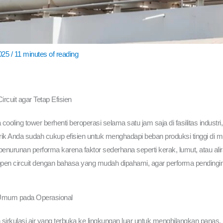
025
/
11 minutes of reading
cuit agar Tetap Efisien
cooling tower berhenti beroperasi selama satu jam saja di fasilitas industri
ik Anda sudah cukup efisien untuk menghadapi beban produksi tinggi di 
urunan performa karena faktor sederhana seperti kerak, lumut, atau aliran 
en circuit dengan bahasa yang mudah dipahami, agar performa pendingina
 Umum pada Operasional
an sirkulasi air yang terbuka ke lingkungan luar untuk menghilangkan pan