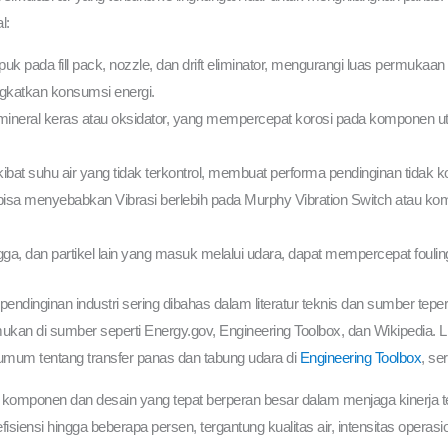
l:
pada fill pack, nozzle, dan drift eliminator, mengurangi luas permukaan k
gkatkan konsumsi energi.
i mineral keras atau oksidator, yang mempercepat korosi pada komponen u
ibat suhu air yang tidak terkontrol, membuat performa pendinginan tidak k
g bisa menyebabkan Vibrasi berlebih pada Murphy Vibration Switch atau k
ga, dan partikel lain yang masuk melalui udara, dapat mempercepat fouling pa
p pendinginan industri sering dibahas dalam literatur teknis dan sumber te
mukan di sumber seperti Energy.gov, Engineering Toolbox, dan Wikipedia. L
umum tentang transfer panas dan tabung udara di
Engineering Toolbox
, se
an komponen dan desain yang tepat berperan besar dalam menjaga kinerja te
siensi hingga beberapa persen, tergantung kualitas air, intensitas operas