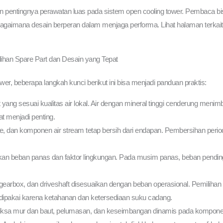
kan pentingnya perawatan luas pada sistem open cooling tower. Pembaca bis
gaimana desain berperan dalam menjaga performa. Lihat halaman terkait 
lihan Spare Part dan Desain yang Tepat
r, beberapa langkah kunci berikut ini bisa menjadi panduan praktis:
ng sesuai kualitas air lokal. Air dengan mineral tinggi cenderung menimb
at menjadi penting.
 nozzle, dan komponen air stream tetap bersih dari endapan. Pembersihan p
rkan beban panas dan faktor lingkungan. Pada musim panas, beban pendingi
 gearbox, dan driveshaft disesuaikan dengan beban operasional. Pemiliha
dipakai karena ketahanan dan ketersediaan suku cadang.
periksa mur dan baut, pelumasan, dan keseimbangan dinamis pada komponen