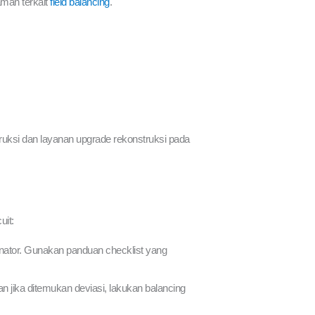
aman terkait
field balancing
.
truksi dan layanan upgrade rekonstruksi pada
uit:
inator. Gunakan panduan checklist yang
n jika ditemukan deviasi, lakukan balancing