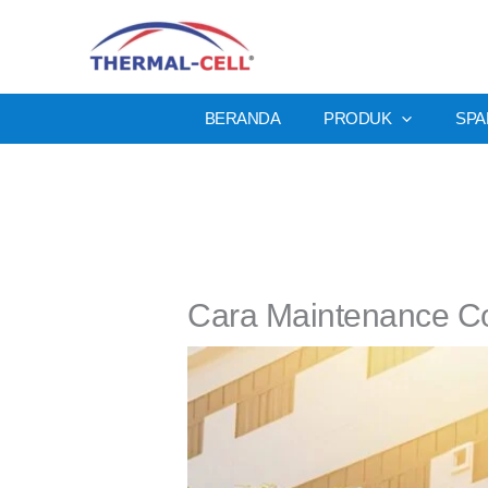
Lewati
ke
konten
BERANDA
PRODUK
SPA
Cara Maintenance Coo