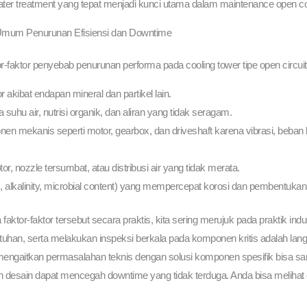
ater treatment yang tepat menjadi kunci utama dalam maintenance open co
 Umum Penurunan Efisiensi dan Downtime
r-faktor penyebab penurunan performa pada cooling tower tipe open circuit
tor akibat endapan mineral dan partikel lain.
uhu air, nutrisi organik, dan aliran yang tidak seragam.
 mekanis seperti motor, gearbox, dan driveshaft karena vibrasi, beban b
or, nozzle tersumbat, atau distribusi air yang tidak merata.
s, alkalinity, microbial content) yang mempercepat korosi dan pembentukan
r-faktor tersebut secara praktis, kita sering merujuk pada praktik industri
uhan, serta melakukan inspeksi berkala pada komponen kritis adalah lan
 mengaitkan permasalahan teknis dengan solusi komponen spesifik bisa s
n desain dapat mencegah downtime yang tidak terduga. Anda bisa melihat op