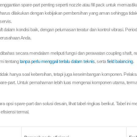
ggantian spare-part penting seperti nozzle atau fill pack untuk memastikan
pack harus dilakukan dengan kebijakan pembersihan yang aman sehingga tid
servis.
ft dalam kondisi baik, dengan pelumasan teratur dan kontrol vibrasi. Peri
perusahaan Anda.
 dibahas secara mendalam meliputi fungsi dan perawatan coupling shaft, no
ami tentang
tanpa perlu menggali terlalu dalam teknis
, serta
field balancing
.
 tidak hanya soal kebersihan, tetapi juga keseimbangan komponen. Pelak
re-part. Untuk pemahaman lebih luas mengenai komponen utama, termasuk
opsi spare-part dan solusi desain, lihat tabel ringkas berikut. Tabel ini
isiensi termal.