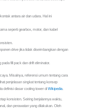
ontak antara air dan udara. Hal ini
tama seperti gearbox, motor, dan kabel
onsisten.
omponen drive jika tidak diseimbangkan dengan
da fill pack dan drift eliminator.
percaya. Misalnya, referensi umum tentang cara
ihat penjelasan singkat tentang konsep
rta definisi dasar cooling tower di
Wikipedia
.
tap konsisten. Seiring berjalannya waktu,
ional, dan perawatan yang dilakukan. Oleh