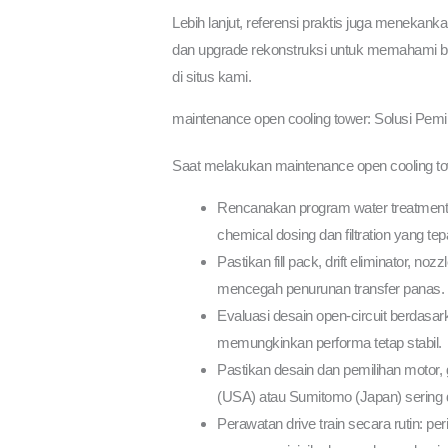
Lebih lanjut, referensi praktis juga menekan
dan upgrade rekonstruksi untuk memahami ba
di situs kami.
maintenance open cooling tower: Solusi Pemi
Saat melakukan maintenance open cooling towe
Rencanakan program water treatment ya
chemical dosing dan filtration yang tep
Pastikan fill pack, drift eliminator,
mencegah penurunan transfer panas.
Evaluasi desain open-circuit berdasa
memungkinkan performa tetap stabil.
Pastikan desain dan pemilihan motor,
(USA) atau Sumitomo (Japan) sering 
Perawatan drive train secara rutin: 