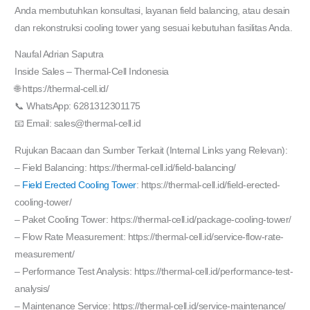
Anda membutuhkan konsultasi, layanan field balancing, atau desain
dan rekonstruksi cooling tower yang sesuai kebutuhan fasilitas Anda.
Naufal Adrian Saputra
Inside Sales – Thermal-Cell Indonesia
🌐 https://thermal-cell.id/
📞 WhatsApp: 6281312301175
📧 Email: sales@thermal-cell.id
Rujukan Bacaan dan Sumber Terkait (Internal Links yang Relevan):
– Field Balancing: https://thermal-cell.id/field-balancing/
–
Field Erected Cooling Tower
: https://thermal-cell.id/field-erected-
cooling-tower/
– Paket Cooling Tower: https://thermal-cell.id/package-cooling-tower/
– Flow Rate Measurement: https://thermal-cell.id/service-flow-rate-
measurement/
– Performance Test Analysis: https://thermal-cell.id/performance-test-
analysis/
– Maintenance Service: https://thermal-cell.id/service-maintenance/