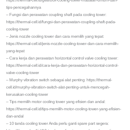
https://thermal-cell.id/gearbox-cooling-tower-masalah-umum-dan-
tips-pencegahannya
– Fungsi dan perawatan coupling shaft pada cooling tower:
https://thermal-cell.id/fungsi-dan-perawatan-coupling-shaft-pada-
cooling-tower
– Jenis nozzle cooling tower dan cara memilih yang tepat:
https://thermal-cell.id/jenis-nozzle-cooling-tower-dan-cara-memilih-
yang-tepat
– Cara kerja dan perawatan horizontal control valve cooling tower:
https://thermal-cell.id/cara-kerja-dan-perawatan-horizontal-control-
valve-cooling-tower
– Murphy vibration switch sebagai alat penting: https://thermal-
cell.id/murphy-vibration-switch-alat-penting-untuk-mencegah-
kerusakan-cooling-tower
– Tips memilih motor cooling tower yang efisien dan andal:
https://thermal-cell.id/tips-memilih-motor-cooling-tower-yang-efisien-
dan-andal
– 10 tanda cooling tower Anda perlu ganti spare part segera: