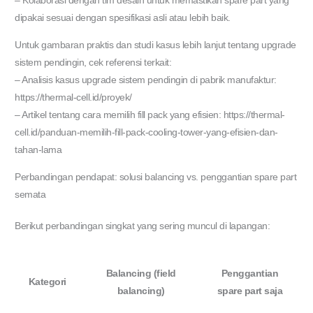
– Kolaborasi dengan tim desain untuk memastikan spare part yang
dipakai sesuai dengan spesifikasi asli atau lebih baik.
Untuk gambaran praktis dan studi kasus lebih lanjut tentang upgrade
sistem pendingin, cek referensi terkait:
– Analisis kasus upgrade sistem pendingin di pabrik manufaktur:
https://thermal-cell.id/proyek/
– Artikel tentang cara memilih fill pack yang efisien: https://thermal-
cell.id/panduan-memilih-fill-pack-cooling-tower-yang-efisien-dan-
tahan-lama
Perbandingan pendapat: solusi balancing vs. penggantian spare part
semata
Berikut perbandingan singkat yang sering muncul di lapangan:
Balancing (field
Penggantian
Kategori
balancing)
spare part saja