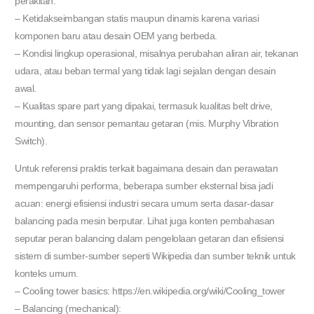
perakitan.
– Ketidakseimbangan statis maupun dinamis karena variasi
komponen baru atau desain OEM yang berbeda.
– Kondisi lingkup operasional, misalnya perubahan aliran air, tekanan
udara, atau beban termal yang tidak lagi sejalan dengan desain
awal.
– Kualitas spare part yang dipakai, termasuk kualitas belt drive,
mounting, dan sensor pemantau getaran (mis. Murphy Vibration
Switch).
Untuk referensi praktis terkait bagaimana desain dan perawatan
mempengaruhi performa, beberapa sumber eksternal bisa jadi
acuan: energi efisiensi industri secara umum serta dasar-dasar
balancing pada mesin berputar. Lihat juga konten pembahasan
seputar peran balancing dalam pengelolaan getaran dan efisiensi
sistem di sumber-sumber seperti Wikipedia dan sumber teknik untuk
konteks umum.
– Cooling tower basics: https://en.wikipedia.org/wiki/Cooling_tower
– Balancing (mechanical):