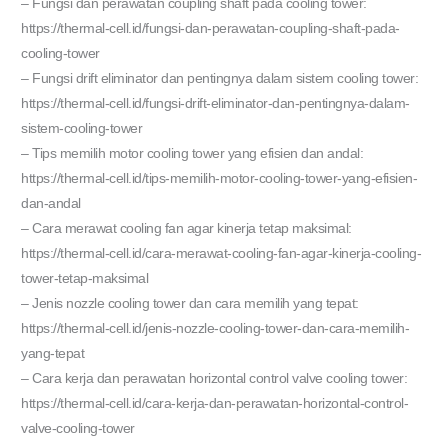
– Fungsi dan perawatan coupling shaft pada cooling tower:
https://thermal-cell.id/fungsi-dan-perawatan-coupling-shaft-pada-
cooling-tower
– Fungsi drift eliminator dan pentingnya dalam sistem cooling tower:
https://thermal-cell.id/fungsi-drift-eliminator-dan-pentingnya-dalam-
sistem-cooling-tower
– Tips memilih motor cooling tower yang efisien dan andal:
https://thermal-cell.id/tips-memilih-motor-cooling-tower-yang-efisien-
dan-andal
– Cara merawat cooling fan agar kinerja tetap maksimal:
https://thermal-cell.id/cara-merawat-cooling-fan-agar-kinerja-cooling-
tower-tetap-maksimal
– Jenis nozzle cooling tower dan cara memilih yang tepat:
https://thermal-cell.id/jenis-nozzle-cooling-tower-dan-cara-memilih-
yang-tepat
– Cara kerja dan perawatan horizontal control valve cooling tower:
https://thermal-cell.id/cara-kerja-dan-perawatan-horizontal-control-
valve-cooling-tower