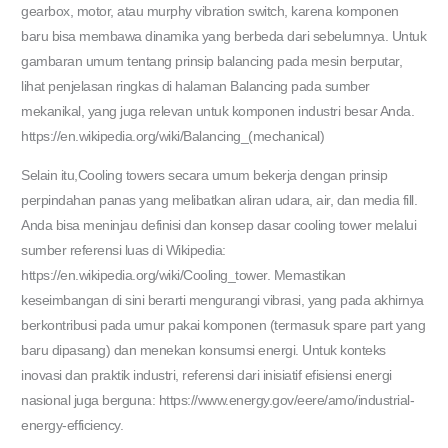
gearbox, motor, atau murphy vibration switch, karena komponen
baru bisa membawa dinamika yang berbeda dari sebelumnya. Untuk
gambaran umum tentang prinsip balancing pada mesin berputar,
lihat penjelasan ringkas di halaman Balancing pada sumber
mekanikal, yang juga relevan untuk komponen industri besar Anda.
https://en.wikipedia.org/wiki/Balancing_(mechanical)
Selain itu,Cooling towers secara umum bekerja dengan prinsip
perpindahan panas yang melibatkan aliran udara, air, dan media fill.
Anda bisa meninjau definisi dan konsep dasar cooling tower melalui
sumber referensi luas di Wikipedia:
https://en.wikipedia.org/wiki/Cooling_tower. Memastikan
keseimbangan di sini berarti mengurangi vibrasi, yang pada akhirnya
berkontribusi pada umur pakai komponen (termasuk spare part yang
baru dipasang) dan menekan konsumsi energi. Untuk konteks
inovasi dan praktik industri, referensi dari inisiatif efisiensi energi
nasional juga berguna: https://www.energy.gov/eere/amo/industrial-
energy-efficiency.