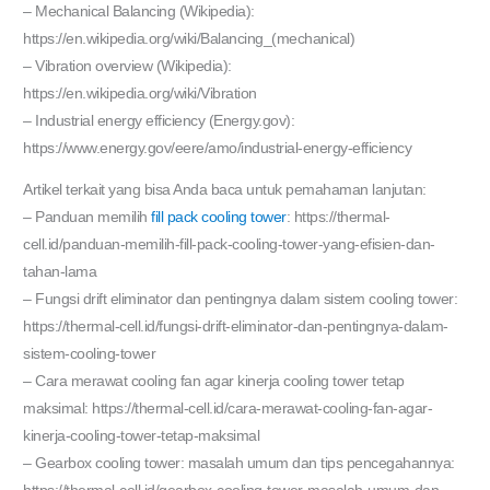
– Mechanical Balancing (Wikipedia):
https://en.wikipedia.org/wiki/Balancing_(mechanical)
– Vibration overview (Wikipedia):
https://en.wikipedia.org/wiki/Vibration
– Industrial energy efficiency (Energy.gov):
https://www.energy.gov/eere/amo/industrial-energy-efficiency
Artikel terkait yang bisa Anda baca untuk pemahaman lanjutan:
– Panduan memilih
fill pack cooling tower
: https://thermal-
cell.id/panduan-memilih-fill-pack-cooling-tower-yang-efisien-dan-
tahan-lama
– Fungsi drift eliminator dan pentingnya dalam sistem cooling tower:
https://thermal-cell.id/fungsi-drift-eliminator-dan-pentingnya-dalam-
sistem-cooling-tower
– Cara merawat cooling fan agar kinerja cooling tower tetap
maksimal: https://thermal-cell.id/cara-merawat-cooling-fan-agar-
kinerja-cooling-tower-tetap-maksimal
– Gearbox cooling tower: masalah umum dan tips pencegahannya: