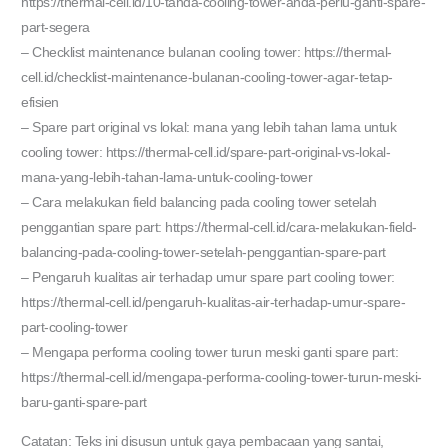
https://thermal-cell.id/10-tanda-cooling-tower-anda-perlu-ganti-spare-
part-segera
– Checklist maintenance bulanan cooling tower: https://thermal-
cell.id/checklist-maintenance-bulanan-cooling-tower-agar-tetap-
efisien
– Spare part original vs lokal: mana yang lebih tahan lama untuk
cooling tower: https://thermal-cell.id/spare-part-original-vs-lokal-
mana-yang-lebih-tahan-lama-untuk-cooling-tower
– Cara melakukan field balancing pada cooling tower setelah
penggantian spare part: https://thermal-cell.id/cara-melakukan-field-
balancing-pada-cooling-tower-setelah-penggantian-spare-part
– Pengaruh kualitas air terhadap umur spare part cooling tower:
https://thermal-cell.id/pengaruh-kualitas-air-terhadap-umur-spare-
part-cooling-tower
– Mengapa performa cooling tower turun meski ganti spare part:
https://thermal-cell.id/mengapa-performa-cooling-tower-turun-meski-
baru-ganti-spare-part
Catatan: Teks ini disusun untuk gaya pembacaan yang santai,