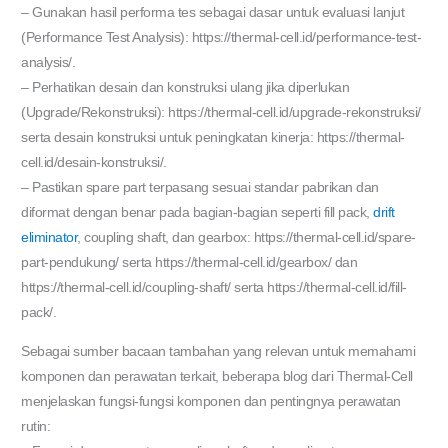
– Gunakan hasil performa tes sebagai dasar untuk evaluasi lanjut
(Performance Test Analysis): https://thermal-cell.id/performance-test-
analysis/.
– Perhatikan desain dan konstruksi ulang jika diperlukan
(Upgrade/Rekonstruksi): https://thermal-cell.id/upgrade-rekonstruksi/
serta desain konstruksi untuk peningkatan kinerja: https://thermal-
cell.id/desain-konstruksi/.
– Pastikan spare part terpasang sesuai standar pabrikan dan
diformat dengan benar pada bagian-bagian seperti fill pack,
drift
eliminator
, coupling shaft, dan gearbox: https://thermal-cell.id/spare-
part-pendukung/ serta https://thermal-cell.id/gearbox/ dan
https://thermal-cell.id/coupling-shaft/ serta https://thermal-cell.id/fill-
pack/.
Sebagai sumber bacaan tambahan yang relevan untuk memahami
komponen dan perawatan terkait, beberapa blog dari Thermal-Cell
menjelaskan fungsi-fungsi komponen dan pentingnya perawatan
rutin: