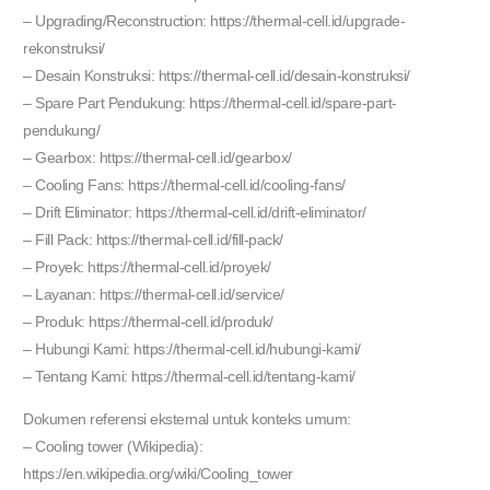
– Upgrading/Reconstruction: https://thermal-cell.id/upgrade-
rekonstruksi/
– Desain Konstruksi: https://thermal-cell.id/desain-konstruksi/
– Spare Part Pendukung: https://thermal-cell.id/spare-part-
pendukung/
– Gearbox: https://thermal-cell.id/gearbox/
– Cooling Fans: https://thermal-cell.id/cooling-fans/
– Drift Eliminator: https://thermal-cell.id/drift-eliminator/
– Fill Pack: https://thermal-cell.id/fill-pack/
– Proyek: https://thermal-cell.id/proyek/
– Layanan: https://thermal-cell.id/service/
– Produk: https://thermal-cell.id/produk/
– Hubungi Kami: https://thermal-cell.id/hubungi-kami/
– Tentang Kami: https://thermal-cell.id/tentang-kami/
Dokumen referensi eksternal untuk konteks umum:
– Cooling tower (Wikipedia):
https://en.wikipedia.org/wiki/Cooling_tower