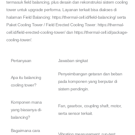
termasuk field balancing, plus desain dan rekonstruksi sistem cooling
tower untuk upgrade performa. Layanan terkait bisa diakses di
halaman Field Balancing: https://thermal-cell.id/field-balancing/ serta
Paket Cooling Tower / Field Erected Cooling Tower: https://thermal-
cell.id/field-erected-cooling-tower/ dan https://thermal-cell.id/package-
cooling-tower/.
Pertanyaan
Jawaban singkat
Penyeimbangan getaran dan beban
Apa itu balancing
pada komponen yang berputar di
cooling tower?
sistem pendingin.
Komponen mana
Fan, gearbox, coupling shaft, motor,
yang biasanya di-
serta sensor terkait.
balancing?
Bagaimana cara
Vibration measurement, run-test,