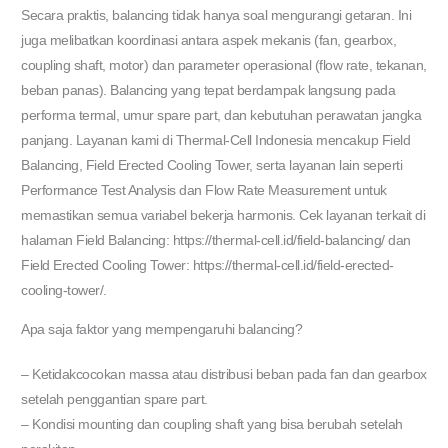
Secara praktis, balancing tidak hanya soal mengurangi getaran. Ini
juga melibatkan koordinasi antara aspek mekanis (fan, gearbox,
coupling shaft, motor) dan parameter operasional (flow rate, tekanan,
beban panas). Balancing yang tepat berdampak langsung pada
performa termal, umur spare part, dan kebutuhan perawatan jangka
panjang. Layanan kami di Thermal-Cell Indonesia mencakup Field
Balancing, Field Erected Cooling Tower, serta layanan lain seperti
Performance Test Analysis dan Flow Rate Measurement untuk
memastikan semua variabel bekerja harmonis. Cek layanan terkait di
halaman Field Balancing: https://thermal-cell.id/field-balancing/ dan
Field Erected Cooling Tower: https://thermal-cell.id/field-erected-
cooling-tower/.
Apa saja faktor yang mempengaruhi balancing?
– Ketidakcocokan massa atau distribusi beban pada fan dan gearbox
setelah penggantian spare part.
– Kondisi mounting dan coupling shaft yang bisa berubah setelah