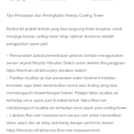
Tips Perawatan dan Peningkatan Kinerja Cooling Tower
Berikut list praktik terbaik yang bisa langsung Anda terapkan untuk
menjaga kinerja cooling tower tetap optimal, terutama setelah
penggantian spare part:
– Rencanakan jadwal pemeriksaan getaran berkala menggunakan
sensor seperti Murphy Vibration Switch untuk deteksi dini gangguan:
https://thermal-cell.id/murphy-vibration-switch/.
– Pastikan kualitas air dan perawatan water treatment berjalan
konsisten agar tidak menimbulkan korosi atau fouling yang bisa
mempengaruhi keseimbangan beban. Pelajari faktor kualitas air
terhadap umur spare part di artikel terkait: https://thermal-
cell.id/pengaruh-kualitas-air-terhadap-umur-spare-part-cooling-tower.
– Lakukan flow rate measurement secara rutin untuk memastikan
aliran udara dan air tetap seimbang dengan performa desain:
https://thermal-cell.id/service-flow-rate-measurement/.