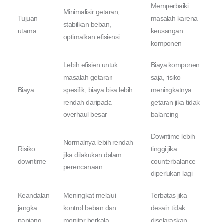
Memperbaiki
Minimalisir getaran,
Tujuan
masalah karena
stabilkan beban,
utama
keusangan
optimalkan efisiensi
komponen
Lebih efisien untuk
Biaya komponen
masalah getaran
saja, risiko
Biaya
spesifik; biaya bisa lebih
meningkatnya
rendah daripada
getaran jika tidak
overhaul besar
balancing
Downtime lebih
Normalnya lebih rendah
Risiko
tinggi jika
jika dilakukan dalam
downtime
counterbalance
perencanaan
diperlukan lagi
Keandalan
Meningkat melalui
Terbatas jika
jangka
kontrol beban dan
desain tidak
panjang
monitor berkala
diselaraskan