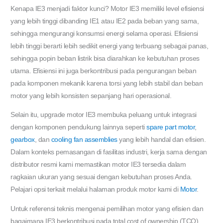
Kenapa IE3 menjadi faktor kunci? Motor IE3 memiliki level efisiensi
yang lebih tinggi dibanding IE1 atau IE2 pada beban yang sama,
sehingga mengurangi konsumsi energi selama operasi. Efisiensi
lebih tinggi berarti lebih sedikit energi yang terbuang sebagai panas,
sehingga popin beban listrik bisa diarahkan ke kebutuhan proses
utama. Efisiensi ini juga berkontribusi pada pengurangan beban
pada komponen mekanik karena torsi yang lebih stabil dan beban
motor yang lebih konsisten sepanjang hari operasional.
Selain itu, upgrade motor IE3 membuka peluang untuk integrasi
dengan komponen pendukung lainnya seperti
spare part motor
,
gearbox
, dan
cooling fan assemblies
yang lebih handal dan efisien.
Dalam konteks pemasangan di fasilitas industri, kerja sama dengan
distributor resmi kami memastikan motor IE3 tersedia dalam
ragkaian ukuran yang sesuai dengan kebutuhan proses Anda.
Pelajari opsi terkait melalui halaman produk motor kami di
Motor
.
Untuk referensi teknis mengenai pemilihan motor yang efisien dan
bagaimana IE3 berkontribusi pada total cost of ownership (TCO),