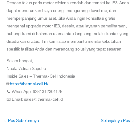
Dengan fokus pada motor efisiensi rendah dan transisi ke IE3, Anda
dapat menurunkan biaya energi, mengurangi downtime, dan
memperpanjang umur aset. Jika Anda ingin konsultasi gratis
mengenai upgrade motor IE3, desain, atau layanan pemeliharaan,
hubungi kami di halaman utama atau langsung melalui kontak yang
disediakan di atas. Tim kami siap membantu menilai kebutuhan
spesifik fasilitas Anda dan merancang solusi yang tepat sasaran.
Salam hangat,
Naufal Adrian Saputra
Inside Sales – Thermal-Cell Indonesia
🌐
https://thermal-cell.id/
📞 WhatsApp: 6281312301175
📧 Email: sales@thermal-cell.id
←
Pos Sebelumnya
Selanjutnya Pos
→