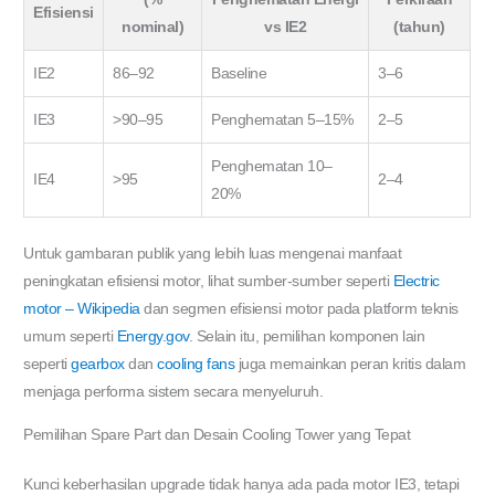
Efisiensi
nominal)
vs IE2
(tahun)
IE2
86–92
Baseline
3–6
IE3
>90–95
Penghematan 5–15%
2–5
Penghematan 10–
IE4
>95
2–4
20%
Untuk gambaran publik yang lebih luas mengenai manfaat
peningkatan efisiensi motor, lihat sumber-sumber seperti
Electric
motor – Wikipedia
dan segmen efisiensi motor pada platform teknis
umum seperti
Energy.gov
. Selain itu, pemilihan komponen lain
seperti
gearbox
dan
cooling fans
juga memainkan peran kritis dalam
menjaga performa sistem secara menyeluruh.
Pemilihan Spare Part dan Desain Cooling Tower yang Tepat
Kunci keberhasilan upgrade tidak hanya ada pada motor IE3, tetapi