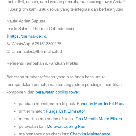
motor IE3, desain, dan layanan pemeliharaan cooling tower Anda?
Hubungi tim kami untuk solusi yang terintegrasi dan berkelanjutan.
Naufal Adrian Saputra
Inside Sales – Thermal-Cell Indonesia
🌐
https://thermal-cell.id/
📞 WhatsApp: 6281312301175
📧 Email: sales@thermal-cell.id
Referensi Tambahan & Panduan Praktis
Beberapa sumber referensi yang bisa Anda baca untuk
memperdalam pemahaman tentang sistem pendingin, pemilihan
komponen, dan
perawatan cooling tower
:
panduan memili memih fill pack:
Panduan Memilih Fill Pack
drift eliminator:
Fungsi Drift Eliminator
memeriksa motor dan efisiensi:
Tips Memilih Motor Efisien
perawatan fan:
Merawat Cooling Fan
maintenance dan checklists:
Checklist Maintenance