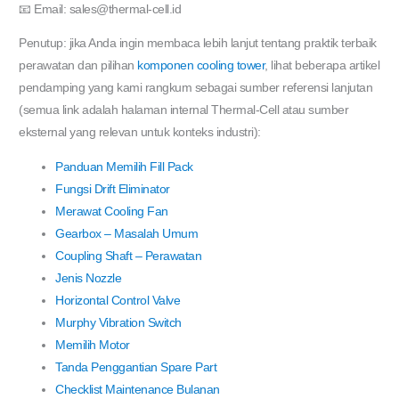
📧 Email: sales@thermal-cell.id
Penutup: jika Anda ingin membaca lebih lanjut tentang praktik terbaik
perawatan dan pilihan
komponen cooling tower
, lihat beberapa artikel
pendamping yang kami rangkum sebagai sumber referensi lanjutan
(semua link adalah halaman internal Thermal-Cell atau sumber
eksternal yang relevan untuk konteks industri):
Panduan Memilih Fill Pack
Fungsi Drift Eliminator
Merawat Cooling Fan
Gearbox – Masalah Umum
Coupling Shaft – Perawatan
Jenis Nozzle
Horizontal Control Valve
Murphy Vibration Switch
Memilih Motor
Tanda Penggantian Spare Part
Checklist Maintenance Bulanan