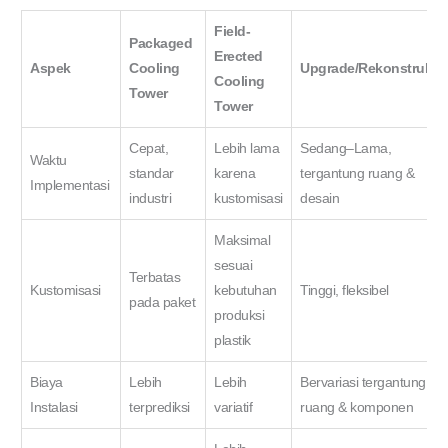
Field-
Packaged
Erected
Aspek
Cooling
Upgrade/Rekonstruksi
Cooling
Tower
Tower
Cepat,
Lebih lama
Sedang–Lama,
Waktu
standar
karena
tergantung ruang &
Implementasi
industri
kustomisasi
desain
Maksimal
sesuai
Terbatas
Kustomisasi
kebutuhan
Tinggi, fleksibel
pada paket
produksi
plastik
Biaya
Lebih
Lebih
Bervariasi tergantung
Instalasi
terprediksi
variatif
ruang & komponen