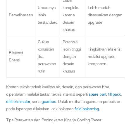
Lebih
Umumnya
kompleks
Lebih mudah
Pemeliharaan
lebih
karena
disesuaikan dengan
terstandard
desain
upgrade
khusus
Cukup
Potensial
konsisten
lebih tinggi
Tingkatkan efisiensi
Efisiensi
jika
dengan
melalui upgrade
Energi
perawatan
desain
komponen
rutin
khusus
Konten teknis terkait kualitas air, desain, dan perawatan bisa
diperdalam melalui tautan teknis internal seperti
spare part
,
fill pack
,
drift eliminator
, serta
gearbox
. Untuk melihat bagaimana perbaikan
pada lapangan dilakukan, cek halaman
field balancing
.
Tips Perawatan dan Peningkatan Kinerja Cooling Tower