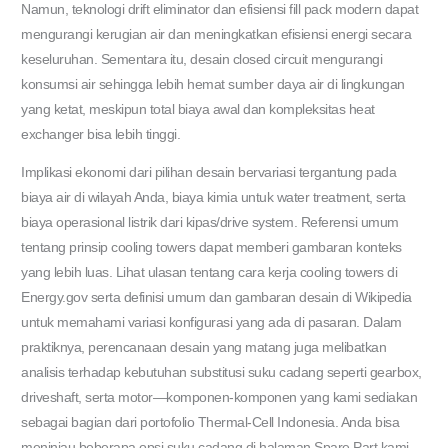
Namun, teknologi drift eliminator dan efisiensi fill pack modern dapat
mengurangi kerugian air dan meningkatkan efisiensi energi secara
keseluruhan. Sementara itu, desain closed circuit mengurangi
konsumsi air sehingga lebih hemat sumber daya air di lingkungan
yang ketat, meskipun total biaya awal dan kompleksitas heat
exchanger bisa lebih tinggi.
Implikasi ekonomi dari pilihan desain bervariasi tergantung pada
biaya air di wilayah Anda, biaya kimia untuk water treatment, serta
biaya operasional listrik dari kipas/drive system. Referensi umum
tentang prinsip cooling towers dapat memberi gambaran konteks
yang lebih luas. Lihat ulasan tentang cara kerja cooling towers di
Energy.gov serta definisi umum dan gambaran desain di Wikipedia
untuk memahami variasi konfigurasi yang ada di pasaran. Dalam
praktiknya, perencanaan desain yang matang juga melibatkan
analisis terhadap kebutuhan substitusi suku cadang seperti gearbox,
driveshaft, serta motor—komponen-komponen yang kami sediakan
sebagai bagian dari portofolio Thermal-Cell Indonesia. Anda bisa
meninjau beberapa opsi suku cadang di halaman Spare Part kami,