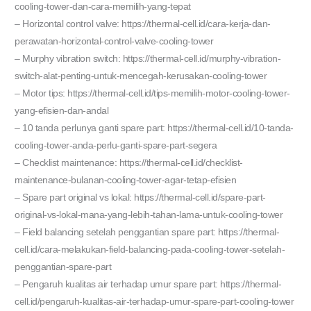
cooling-tower-dan-cara-memilih-yang-tepat
– Horizontal control valve: https://thermal-cell.id/cara-kerja-dan-
perawatan-horizontal-control-valve-cooling-tower
– Murphy vibration switch: https://thermal-cell.id/murphy-vibration-
switch-alat-penting-untuk-mencegah-kerusakan-cooling-tower
– Motor tips: https://thermal-cell.id/tips-memilih-motor-cooling-tower-
yang-efisien-dan-andal
– 10 tanda perlunya ganti spare part: https://thermal-cell.id/10-tanda-
cooling-tower-anda-perlu-ganti-spare-part-segera
– Checklist maintenance: https://thermal-cell.id/checklist-
maintenance-bulanan-cooling-tower-agar-tetap-efisien
– Spare part original vs lokal: https://thermal-cell.id/spare-part-
original-vs-lokal-mana-yang-lebih-tahan-lama-untuk-cooling-tower
– Field balancing setelah penggantian spare part: https://thermal-
cell.id/cara-melakukan-field-balancing-pada-cooling-tower-setelah-
penggantian-spare-part
– Pengaruh kualitas air terhadap umur spare part: https://thermal-
cell.id/pengaruh-kualitas-air-terhadap-umur-spare-part-cooling-tower