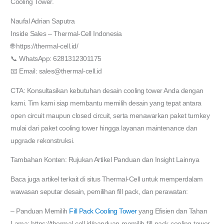
Cooling Tower.
Naufal Adrian Saputra
Inside Sales – Thermal-Cell Indonesia
🌐 https://thermal-cell.id/
📞 WhatsApp: 6281312301175
📧 Email: sales@thermal-cell.id
CTA: Konsultasikan kebutuhan desain cooling tower Anda dengan
kami. Tim kami siap membantu memilih desain yang tepat antara
open circuit maupun closed circuit, serta menawarkan paket turnkey
mulai dari paket cooling tower hingga layanan maintenance dan
upgrade rekonstruksi.
Tambahan Konten: Rujukan Artikel Panduan dan Insight Lainnya
Baca juga artikel terkait di situs Thermal-Cell untuk memperdalam
wawasan seputar desain, pemilihan fill pack, dan perawatan:
– Panduan Memilih
Fill Pack Cooling Tower
yang Efisien dan Tahan
Lama: https://thermal-cell.id/panduan-memilih-fill-pack-cooling-tower-