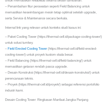
untuk memastikan reliabilitas selama beban tambahan.
– Penambahan fitur perawatan seperti Field Balancing untuk
memastikan keseimbangan mesin tetap optimal setelah upgrade,
serta Service & Maintenance secara berkala.
Internal link yang relevan untuk konteks studi kasus ini:
– Paket Cooling Tower (https://thermal-cell.id/package-cooling-tower/)
untuk solusi turnkey.
–
Field Erected Cooling Tower
(https://thermal-cell.id/field-erected-
cooling-tower/) untuk proyek kustom skala besar.
– Field Balancing (https://thermal-cell.id/field-balancing/) untuk
memastikan getaran rendah pasca upgrade.
– Desain Konstruksi (https://thermal-cell.id/desain-konstruksi/) untuk
perencanaan teknis.
– Proyek (https://thermal-cell.id/proyek/) sebagai referensi portofolio
industri kami.
Desain Cooling Tower: Ringkasan Manfaat Jangka Panjang