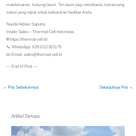
maintenance, hubungi kami. Tim kami siap membantu merancang
solusi yang tepat untuk kebutuhan fasilitas Anda.
Naufal Adrian Saputra
Inside Sales – Thermal-Cell Indonesia
🌐 https://thermal-cell.id/
📞 WhatsApp: 6281312301175
📧 Email: sales@thermal-cell.id
— End of Post —
←
Pos Sebelumnya
Selanjutnya Pos
→
Artikel Serupa