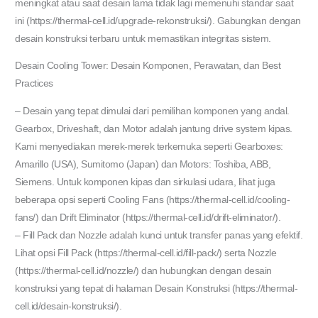
meningkat atau saat desain lama tidak lagi memenuhi standar saat
ini (https://thermal-cell.id/upgrade-rekonstruksi/). Gabungkan dengan
desain konstruksi terbaru untuk memastikan integritas sistem.
Desain Cooling Tower: Desain Komponen, Perawatan, dan Best
Practices
– Desain yang tepat dimulai dari pemilihan komponen yang andal.
Gearbox, Driveshaft, dan Motor adalah jantung drive system kipas.
Kami menyediakan merek-merek terkemuka seperti Gearboxes:
Amarillo (USA), Sumitomo (Japan) dan Motors: Toshiba, ABB,
Siemens. Untuk komponen kipas dan sirkulasi udara, lihat juga
beberapa opsi seperti Cooling Fans (https://thermal-cell.id/cooling-
fans/) dan Drift Eliminator (https://thermal-cell.id/drift-eliminator/).
– Fill Pack dan Nozzle adalah kunci untuk transfer panas yang efektif.
Lihat opsi Fill Pack (https://thermal-cell.id/fill-pack/) serta Nozzle
(https://thermal-cell.id/nozzle/) dan hubungkan dengan desain
konstruksi yang tepat di halaman Desain Konstruksi (https://thermal-
cell.id/desain-konstruksi/).