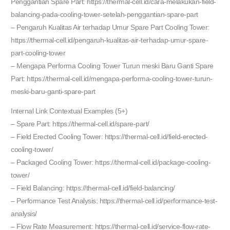
Penggantian Spare Part: https://thermal-cell.id/cara-melakukan-field-
balancing-pada-cooling-tower-setelah-penggantian-spare-part
– Pengaruh Kualitas Air terhadap Umur Spare Part Cooling Tower:
https://thermal-cell.id/pengaruh-kualitas-air-terhadap-umur-spare-
part-cooling-tower
– Mengapa Performa Cooling Tower Turun meski Baru Ganti Spare
Part: https://thermal-cell.id/mengapa-performa-cooling-tower-turun-
meski-baru-ganti-spare-part
Internal Link Contextual Examples (5+)
– Spare Part: https://thermal-cell.id/spare-part/
– Field Erected Cooling Tower: https://thermal-cell.id/field-erected-
cooling-tower/
– Packaged Cooling Tower: https://thermal-cell.id/package-cooling-
tower/
– Field Balancing: https://thermal-cell.id/field-balancing/
– Performance Test Analysis: https://thermal-cell.id/performance-test-
analysis/
– Flow Rate Measurement: https://thermal-cell.id/service-flow-rate-