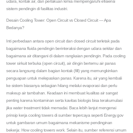
udara, kontak air, dan perlakuan kimia mempengaruhi efisiensi
sistem pendingin di fasilitas industri.
Desain Cooling Tower: Open Circuit vs Closed Circuit — Apa
Bedanya?
Inti perbedaan antara open circuit dan closed circuit terletak pada
bagaimana fluida pendingin berinteraksi dengan udara sekitar dan
bagaimana air ditangani di dalam rangkaian pendingin. Pada cooling
tower sirkuit terbuka (open circuit), air dingin bertemu air panas
secara langsung dalam bagian kontak (fill) yang memungkinkan
penguapan untuk melepaskan panas. Karena itu, air yang kembali
ke sistem biasanya sebagian hilang melalui evaporasi dan perlu
makeup air tambahan. Keadaan ini membuat kualitas air sangat
penting karena kontaminan serta kavitas biologis bisa terakumulasi
jika water treatment tidak memadai. Baca lebih lanjut mengenai
prinsip kerja cooling towers di sumber tepercaya seperti Energy.gov
untuk gambaran umum bagaimana mekanisme pendinginan
bekerja: How cooling towers work. Selain itu, sumber referensi umum