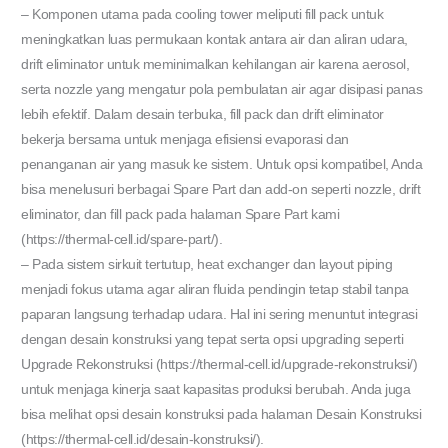
– Komponen utama pada cooling tower meliputi fill pack untuk
meningkatkan luas permukaan kontak antara air dan aliran udara,
drift eliminator untuk meminimalkan kehilangan air karena aerosol,
serta nozzle yang mengatur pola pembulatan air agar disipasi panas
lebih efektif. Dalam desain terbuka, fill pack dan drift eliminator
bekerja bersama untuk menjaga efisiensi evaporasi dan
penanganan air yang masuk ke sistem. Untuk opsi kompatibel, Anda
bisa menelusuri berbagai Spare Part dan add-on seperti nozzle, drift
eliminator, dan fill pack pada halaman Spare Part kami
(https://thermal-cell.id/spare-part/).
– Pada sistem sirkuit tertutup, heat exchanger dan layout piping
menjadi fokus utama agar aliran fluida pendingin tetap stabil tanpa
paparan langsung terhadap udara. Hal ini sering menuntut integrasi
dengan desain konstruksi yang tepat serta opsi upgrading seperti
Upgrade Rekonstruksi (https://thermal-cell.id/upgrade-rekonstruksi/)
untuk menjaga kinerja saat kapasitas produksi berubah. Anda juga
bisa melihat opsi desain konstruksi pada halaman Desain Konstruksi
(https://thermal-cell.id/desain-konstruksi/).