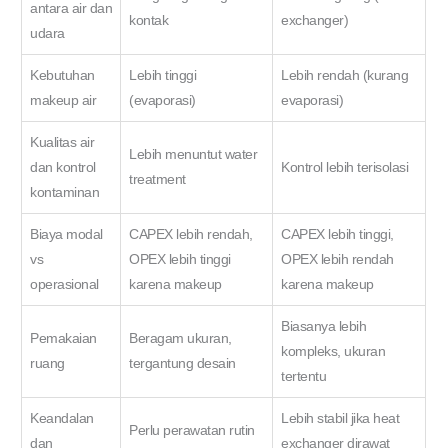
antara air dan
kontak
exchanger)
udara
Kebutuhan
Lebih tinggi
Lebih rendah (kurang
makeup air
(evaporasi)
evaporasi)
Kualitas air
Lebih menuntut water
dan kontrol
Kontrol lebih terisolasi
treatment
kontaminan
Biaya modal
CAPEX lebih rendah,
CAPEX lebih tinggi,
vs
OPEX lebih tinggi
OPEX lebih rendah
operasional
karena makeup
karena makeup
Biasanya lebih
Pemakaian
Beragam ukuran,
kompleks, ukuran
ruang
tergantung desain
tertentu
Keandalan
Lebih stabil jika heat
Perlu perawatan rutin
dan
exchanger dirawat