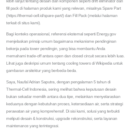
lebih lanjut tentang desain dan komponen seperti drift eliminator dan
fill pack di halaman produk kami yang relevan, misalnya Spare Part
(https://thermal-cell.id/spare-part/) dan Fill Pack (melalui halaman
terkait di situs kami).
Bagi konteks operasional, referensi eksternal seperti Energy.gov
menjelaskan prinsip umum bagaimana mekanisme pendinginan
bekerja pada tower pendingin, yang bisa membantu Anda
memahami trade-off antara open dan closed circuit secara lebih luas.
Lihat juga deskripsi umum tentang cooling towers di Wikipedia untuk
gambaran arsitektur yang berbeda-beda.
Saya, Naufal Adrian Saputra, dengan pengalaman 5 tahun di
Thermal-Cell Indonesia, sering melihat bahwa keputusan desain
bukan sekadar memilih antara dua tipe, melainkan menyelaraskan
keduanya dengan kebutuhan proses, ketersediaan air, serta strategi
perawatan air yang komprehensif. Di sisi kami, solusi yang terbukti
meliputi desain & konstruksi, upgrade rekonstruksi, serta layanan
maintenance yang terintegrasi.