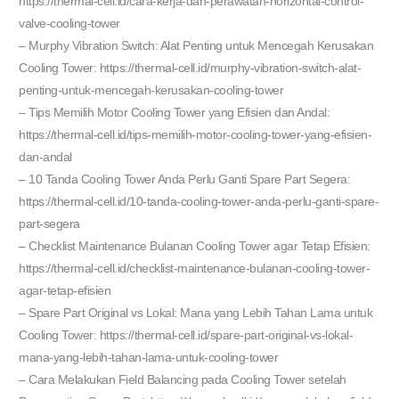
https://thermal-cell.id/cara-kerja-dan-perawatan-horizontal-control-
valve-cooling-tower
– Murphy Vibration Switch: Alat Penting untuk Mencegah Kerusakan
Cooling Tower: https://thermal-cell.id/murphy-vibration-switch-alat-
penting-untuk-mencegah-kerusakan-cooling-tower
– Tips Memilih Motor Cooling Tower yang Efisien dan Andal:
https://thermal-cell.id/tips-memilih-motor-cooling-tower-yang-efisien-
dan-andal
– 10 Tanda Cooling Tower Anda Perlu Ganti Spare Part Segera:
https://thermal-cell.id/10-tanda-cooling-tower-anda-perlu-ganti-spare-
part-segera
– Checklist Maintenance Bulanan Cooling Tower agar Tetap Efisien:
https://thermal-cell.id/checklist-maintenance-bulanan-cooling-tower-
agar-tetap-efisien
– Spare Part Original vs Lokal: Mana yang Lebih Tahan Lama untuk
Cooling Tower: https://thermal-cell.id/spare-part-original-vs-lokal-
mana-yang-lebih-tahan-lama-untuk-cooling-tower
– Cara Melakukan Field Balancing pada Cooling Tower setelah