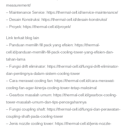
measurement/
– Maintenance Service: https://thermal-cell.id/service-maintenance/
– Desain Konstruksi: https://thermal-cell.id/desain-konstruksi/
– Proyek: https://thermal-cell.id/proyek/
Link terkait blog lain
– Panduan memilih fill pack yang efisien: https://thermal-
cell.id/panduan-memilih-fill-pack-cooling-tower-yang-efisien-dan-
tahan-lama
– Fungsi drift eliminator: https://thermal-cell.id/fungsi-drift-eliminator-
dan-pentingnya-dalam-sistem-cooling-tower
– Cara merawat cooling fan: https://thermal-cell.id/cara-merawat-
cooling-fan-agar-kinerja-cooling-tower-tetap-maksimal
– Gearbox masalah umum: https://thermal-cell.id/gearbox-cooling-
tower-masalah-umum-dan-tips-pencegahannya
– Fungsi coupling shaft: https://thermal-cell.id/fungsi-dan-perawatan-
coupling-shaft-pada-cooling-tower
– Jenis nozzle cooling tower: https://thermal-cell.id/jenis-nozzle-