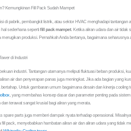
gin? Kemungkinan Fill Pack Sudah Mampet
si di pabrik, pembangkit listrik, atau sektor HVAC menghadapi tantangan al
 hal sederhana seperti
fill pack mampet
. Ketika aliran udara dan air tidak 
erugikan produksi. Pernahkah Anda bertanya, bagaimana seharusnya alir
wer di Industri
bekuan industri. Tantangan utamanya meliputi fluktuasi beban produksi, kua
iran air dan penyerapan panas juga meningkat. Jika ada bagian yang kurang o
ara bertahap. Untuk gambaran umum bagaimana desain dan kinerja cooling 
oolbox
, yang membahas konsep dasar dan parameter penting pada sistem i
dan terawat sangat krusial bagi aliran yang merata.
litas spare parts juga memberi dampak nyata terhadap operasional. Misalnya,
l pack, menyebabkan hambatan aliran air dan aliran udara yang tidak me
di
Wikipedia: Cooling tower
.