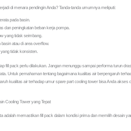
terjadi di menara pendingin Anda? Tanda-tanda umumnya meliputi:
erata pada basin.
as dan peningkatan beban kerja pompa.
low yang tidak seimbang.
asin atau di area overflow.
yang tidak konsisten.
dap fill pack perlu dilakukan. Jangan menunggu sampai performa turun dras
ata. Untuk pemahaman tentang bagaimana kualitas air berpengaruh terhadap us
h kualitas air terhadap umur spare part cooling tower bisa Anda akses 
ain Cooling Tower yang Tepat
ta adalah memastikan fill pack dalam kondisi prima dan memilih desain ya