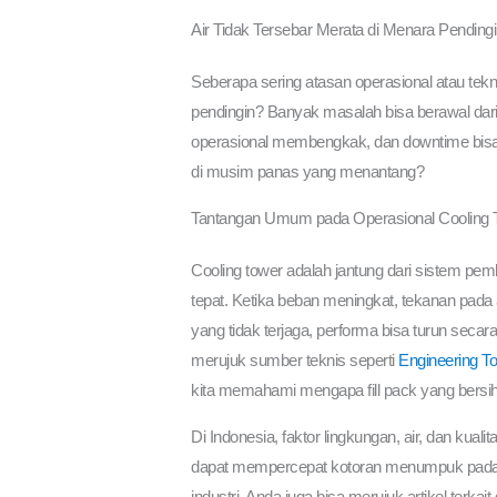
Air Tidak Tersebar Merata di Menara Pendin
Seberapa sering atasan operasional atau tekni
pendingin? Banyak masalah bisa berawal dari
operasional membengkak, dan downtime bisa m
di musim panas yang menantang?
Tantangan Umum pada Operasional Cooling To
Cooling tower adalah jantung dari sistem pem
tepat. Ketika beban meningkat, tekanan pada al
yang tidak terjaga, performa bisa turun sec
merujuk sumber teknis seperti
Engineering T
kita memahami mengapa fill pack yang bersih 
Di Indonesia, faktor lingkungan, air, dan kua
dapat mempercepat kotoran menumpuk pada fil
industri, Anda juga bisa merujuk artikel terkait 