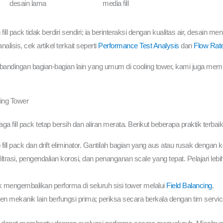
desain lama
media fill
 fill pack tidak berdiri sendiri; ia berinteraksi dengan kualitas air, desain
isis, cek artikel terkait seperti
Performance Test Analysis
dan
Flow Rat
perbandingan bagian-bagian lain yang umum di cooling tower, kami juga memili
ing Tower
 fill pack tetap bersih dan aliran merata. Berikut beberapa praktik terba
 fill pack dan drift eliminator. Gantilah bagian yang aus atau rusak dengan
filtrasi, pengendalian korosi, dan penanganan scale yang tepat. Pelajari leb
 mengembalikan performa di seluruh sisi tower melalui
Field Balancing
.
n mekanik lain berfungsi prima; periksa secara berkala dengan tim serv