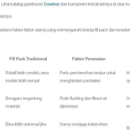
 Lihat katalog gearboxes
Gearbox
dan komponen terkait lainnya di situs k
ainnya
ami faktor-faktor utama yang memengaruhi kinerja fill pack dan keselur
Fill Pack Tradisional
Faktor Perawatan
Relatif lebih rendah; area
Perlu pembersihan teratur untuk
Ha
kontak lebih sempit
menghindari sumbatan
op
Beragam tergantung
Rutin flushing dan filtrasi air
In
material
diperlukan
e
Bisa lebih universal jika
Harus menjaga kebersihan
B