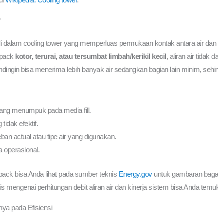
?
 di dalam cooling tower yang memperluas permukaan kontak antara air dan
l pack
kotor, terurai, atau tersumbat limbah/kerikil kecil
, aliran air tida
ndingin bisa menerima lebih banyak air sedangkan bagian lain minim, seh
yang menumpuk pada media fill.
tidak efektif.
an actual atau tipe air yang digunakan.
ia operasional.
ill pack bisa Anda lihat pada sumber teknis
Energy.gov
untuk gambaran bagai
is mengenai perhitungan debit aliran air dan kinerja sistem bisa Anda temu
ya pada Efisiensi