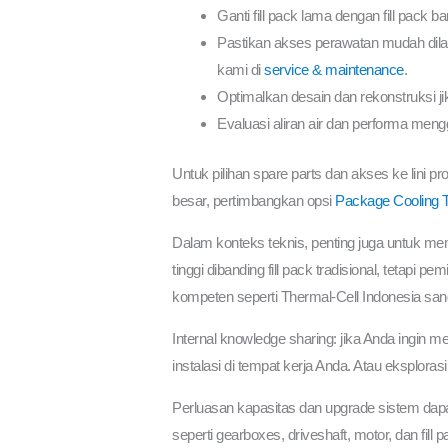
Ganti fill pack lama dengan fill pack
Pastikan akses perawatan mudah dilak
kami di
service & maintenance
.
Optimalkan desain dan rekonstruksi ji
Evaluasi aliran air dan performa men
Untuk pilihan spare parts dan akses ke lini pr
besar, pertimbangkan opsi
Package Cooling 
Dalam konteks teknis, penting juga untuk mema
tinggi dibanding fill pack tradisional, tetapi p
kompeten seperti Thermal-Cell Indonesia san
Internal knowledge sharing: jika Anda ingin 
instalasi di tempat kerja Anda. Atau eksplora
Perluasan kapasitas dan upgrade sistem dapa
seperti gearboxes, driveshaft, motor, dan fi