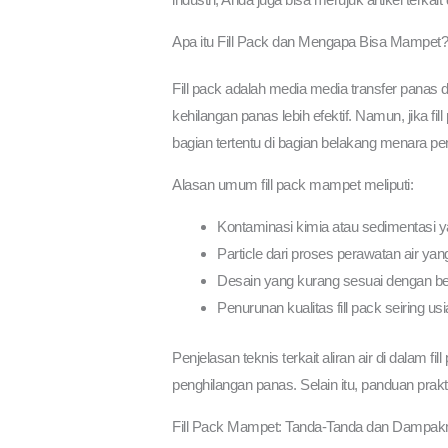
Apa itu Fill Pack dan Mengapa Bisa Mampet
Fill pack adalah media media transfer panas
kehilangan panas lebih efektif. Namun, jika fil
bagian tertentu di bagian belakang menara pe
Alasan umum fill pack mampet meliputi:
Kontaminasi kimia atau sedimentasi 
Particle dari proses perawatan air yang 
Desain yang kurang sesuai dengan beb
Penurunan kualitas fill pack seiring us
Penjelasan teknis terkait aliran air di dalam f
penghilangan panas. Selain itu, panduan prakt
Fill Pack Mampet: Tanda-Tanda dan Dampakn