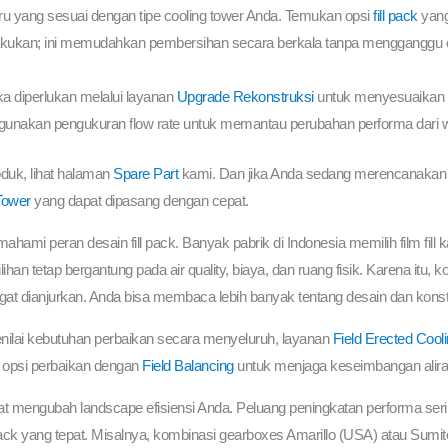
 baru yang sesuai dengan tipe cooling tower Anda. Temukan opsi
fill pack
yang
ukan; ini memudahkan pembersihan secara berkala tanpa mengganggu opera
ka diperlukan melalui layanan
Upgrade Rekonstruksi
untuk menyesuaikan 
ggunakan pengukuran flow rate untuk memantau perubahan performa dari 
oduk, lihat halaman
Spare Part
kami. Dan jika Anda sedang merencanakan 
Tower
yang dapat dipasang dengan cepat.
hami peran desain fill pack. Banyak pabrik di Indonesia memilih film fill 
emilihan tetap bergantung pada air quality, biaya, dan ruang fisik. Karena itu
gat dianjurkan. Anda bisa membaca lebih banyak tentang desain dan kons
menilai kebutuhan perbaikan secara menyeluruh, layanan
Field Erected Cool
si opsi perbaikan dengan
Field Balancing
untuk menjaga keseimbangan aliran
t mengubah landscape efisiensi Anda. Peluang peningkatan performa seri
ll pack yang tepat. Misalnya, kombinasi gearboxes Amarillo (USA) atau Sum