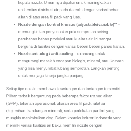
kepala nozzle. Umumnya dipakai untuk meningkatkan
uniformitas distribusi air pada daerah dengan variasi beban
aliran di atas area fill pack yang luas.
Nozzle dengan kontrol khusus (adjustable/variable)**
–
memungkinkan penyesuaian pola semprotan seiring
perubahan beban produksi atau kualitas air. Ini sangat
berguna di fasilitas dengan variasi beban beban panas harian.
Nozzle anti-clog / anti-scaling
– dirancang untuk
mengurangi masalah endapan biologis, mineral, atau kotoran
yang bisa menyumbat lubang semprotan. Langkah penting
untuk menjaga kinerja jangka panjang.
Setiap tipe nozzle membawa keuntungan dan tantangan tersendiri.
Pilihan terbaik bergantung pada beberapa faktor utama: aliran
(GPM), tekanan operasional, ukuran area fill pack, sifat air
(kejernihan, kandungan mineral), serta perlekatan partikel yang
mungkin menimbulkan clog. Dalam konteks industri Indonesia yang
memiliki variasi kualitas air baku, memilih nozzle dengan