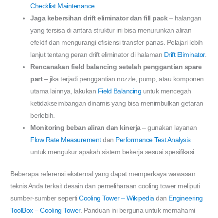
Checklist Maintenance
.
Jaga kebersihan drift eliminator dan fill pack
– halangan
yang tersisa di antara struktur ini bisa menurunkan aliran
efektif dan mengurangi efisiensi transfer panas. Pelajari lebih
lanjut tentang peran drift eliminator di halaman
Drift Eliminator
.
Rencanakan field balancing setelah penggantian spare
part
– jika terjadi penggantian nozzle, pump, atau komponen
utama lainnya, lakukan
Field Balancing
untuk mencegah
ketidakseimbangan dinamis yang bisa menimbulkan getaran
berlebih.
Monitoring beban aliran dan kinerja
– gunakan layanan
Flow Rate Measurement
dan
Performance Test Analysis
untuk mengukur apakah sistem bekerja sesuai spesifikasi.
Beberapa referensi eksternal yang dapat memperkaya wawasan
teknis Anda terkait desain dan pemeliharaan cooling tower meliputi
sumber-sumber seperti
Cooling Tower – Wikipedia
dan
Engineering
ToolBox – Cooling Tower
. Panduan ini berguna untuk memahami