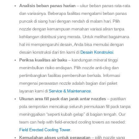
Analisis beban panas harian
– ukur beban panas rata-rata
dan variasinya. Beberapa fasilitas mengalami beban panas
puncak di siang hari dengan rendah di malam hari. Pilih
nozzle dengan kemampuan menahan variasi aliran tanpa
kehilangan distribusi yang merata. Untuk melihat bagaimana
hal ini mempengaruhi desain, Anda bisa memulai dengan
desain konstruksi dari tim kami di
Desain Konstruksi
.
Periksa kualitas air baku
– kandungan mineral tinggi
menimbulkan risiko endapan. Pilih nozzle anti-clog dan
pertimbangkan fasilitas pembersihan berkala. Informasi
mengenai perawatan nozzle adalah bagian dari paket
layanan kami di
Service & Maintenance
.
Ukuran area fill pack dan jarak antar nozzles
– pastikan
pola semprotan mencakup seluruh permukaan fill pack tanpa
meninggalkan “seperti kubah gelap” di bagian tengah. Our
team can help with field-erected cooling towers as needed:
Field Erected Cooling Tower
.
Kemudahan akses untuk perawatan
– pilih nozzle yang