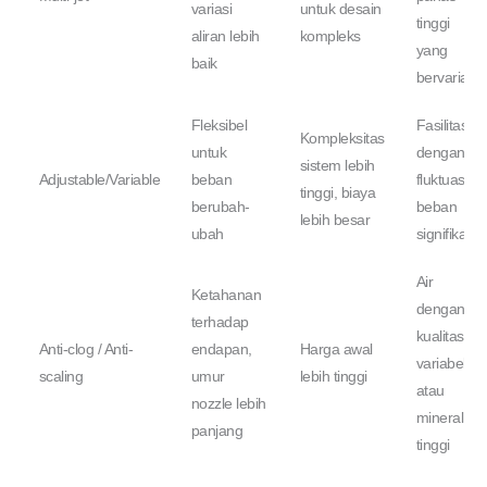
variasi
untuk desain
tinggi
aliran lebih
kompleks
yang
baik
bervariasi
Fleksibel
Fasilitas
Kompleksitas
untuk
dengan
sistem lebih
Adjustable/Variable
beban
fluktuasi
tinggi, biaya
berubah-
beban
lebih besar
ubah
signifikan
Air
Ketahanan
dengan
terhadap
kualitas
Anti-clog / Anti-
endapan,
Harga awal
variabel
scaling
umur
lebih tinggi
atau
nozzle lebih
mineral
panjang
tinggi